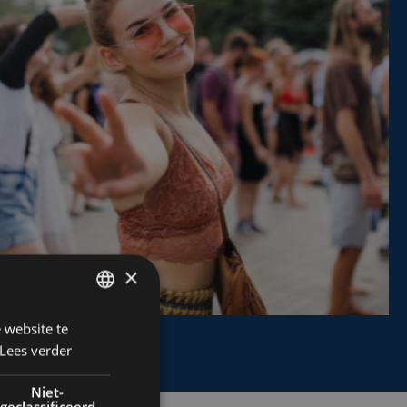
×
 website te
DUTCH
Lees verder
FRENCH
ENGLISH
Niet-
geclassificeerd