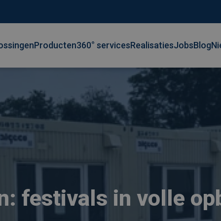
ossingen
Producten
360° services
Realisaties
Jobs
Blog
Ni
: festivals in volle o