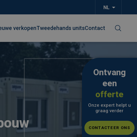
NL
Aanvullend
euwe verkopen
Tweedehands units
Contact
Ontvang
een
offerte
Onze expert helpt u
graag verder
pbouw
CONTACTEER ONS