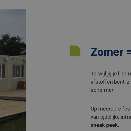
Zomer =
Terwijl jij je lin
afstoffen bent, zi
schermen.
Op meerdere fest
van tijdelijke in
sneak peek.