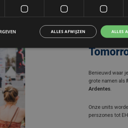
ERGEVEN
ALLES AFWIJZEN
ALLES 
Al een b
Tomorr
Benieuwd waar je
grote namen als
Ardentes
.
Onze units worde
perszones tot EH