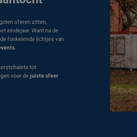
oten sferen zitten,
het eindejaar. Want na de
 de fonkelende lichtjes van
events.
kerstchalets tot
rgen voor de
juiste sfeer