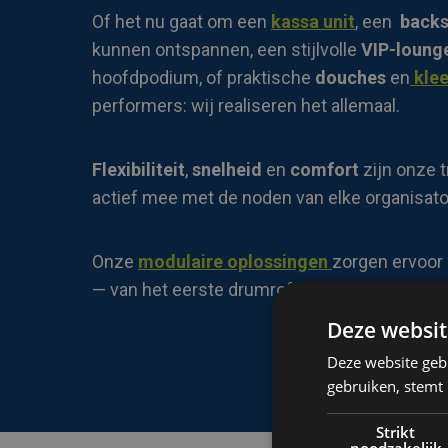
Of het nu gaat om een
kassa unit
, een
backs
kunnen ontspannen, een stijlvolle
VIP-loung
hoofdpodium, of praktische
douches
en
klee
performers: wij realiseren het allemaal.
Flexibiliteit
,
snelheid
en
comfort
zijn onze 
actief mee met de noden van elke organisato
Onze
modulaire oplossingen
zorgen ervoor d
— van het eerste drumroffel tot de laatste no
Deze websit
Deze website geb
gebruiken, stemt
Strikt
noodzakelijk