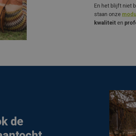
En het blijft niet 
staan onze
modul
kwaliteit
en
prof
ok de
 aantocht