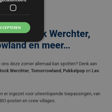
ACCEPTEREN
lik op Rock Werchter,
owland en meer…
 ons deze zomer allemaal kan spotten? Denk aan
Rock Werchter
,
Tomorrowland
,
Pukkelpop
en
Les
n er ingezet voor uiteenlopende toepassingen, van
BO-posten en crew villages.