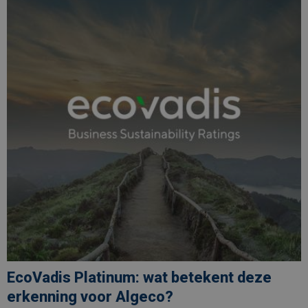
wat
betekent
deze
erkenning
voor
Algeco?
EcoVadis Platinum: wat betekent deze
erkenning voor Algeco?