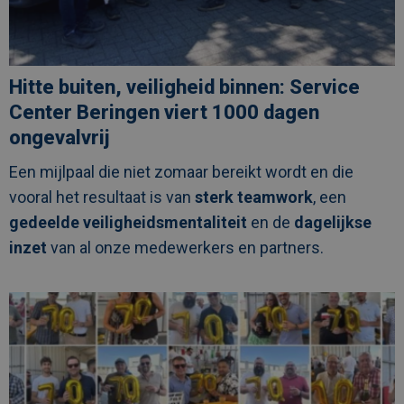
Hitte buiten, veiligheid binnen: Service
Center Beringen viert 1000 dagen
ongevalvrij
Een mijlpaal die niet zomaar bereikt wordt en die
vooral het resultaat is van
sterk teamwork
, een
gedeelde veiligheidsmentaliteit
en de
dagelijkse
inzet
van al onze medewerkers en partners.
Afbeelding
link
naarAl
70
jaar
dé
specialist
in
modulaire