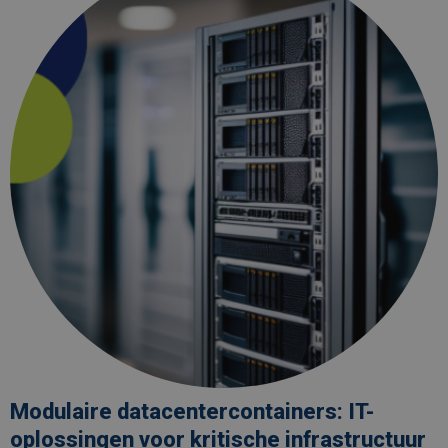
IT-
oplossingen
voor
kritische
infrastructuur
Modulaire datacentercontainers: IT-
oplossingen voor kritische infrastructuur