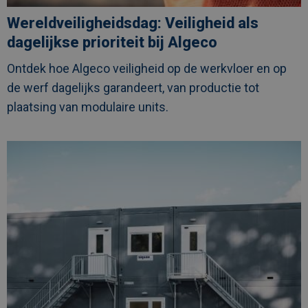
Wereldveiligheidsdag: Veiligheid als
dagelijkse prioriteit bij Algeco
Ontdek hoe Algeco veiligheid op de werkvloer en op
de werf dagelijks garandeert, van productie tot
plaatsing van modulaire units.
Afbeelding
link
naarFlexibel
bouwen:
waarom
modulaire
oplossingen
steeds
relevanter
worden