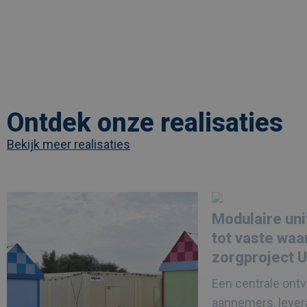
Ontdek onze realisaties
Bekijk meer realisaties
Afbeelding
link
Afbeelding
link
naarLes
naarModulaire
Modulaire uni
Ardentes
units
kiest
groeien
tot vaste waa
voor
uit
modulaire
tot
zorgproject 
festivalinfrastructuur
vaste
waarde
Een centrale ont
in
zorgproject
aannemers, lever
UZ