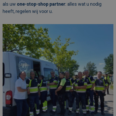
als uw
one-stop-shop partner
: alles wat u nodig
heeft, regelen wij voor u.
Afbeelding
link
naarHitte
buiten,
veiligheid
binnen:
Service
Center
Beringen
viert
1000
dagen
ongevalvrij