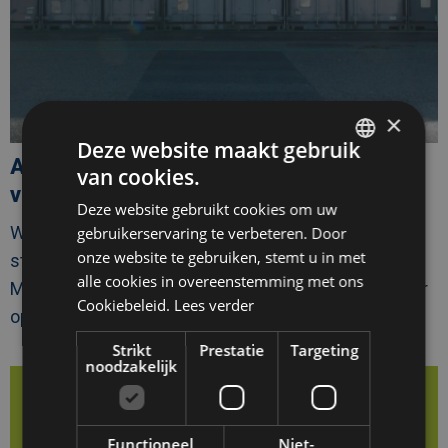
×
Deze website maakt gebruik
Algeco Benelux is een officiële partner
van cookies.
DUTCH
van World Engineering Day 2026
Deze website gebruikt cookies om uw
FRENCH
World Engineering Day (WED) 2026 gaat vandaag van
gebruikerservaring te verbeteren. Door
ENGLISH
onze website te gebruiken, stemt u in met
start in Jakarta en Algeco Benelux, onderdeel van
alle cookies in overeenstemming met ons
Modulaire Group, is trots dat het voor het tweede jaar
Cookiebeleid.
Lees verder
op rij is geselecteerd als officiële partner.
Strikt
Prestatie
Targeting
noodzakelijk
Afbeelding
link
naarVan
meubilair
tot
watertank:
Functioneel
Niet-