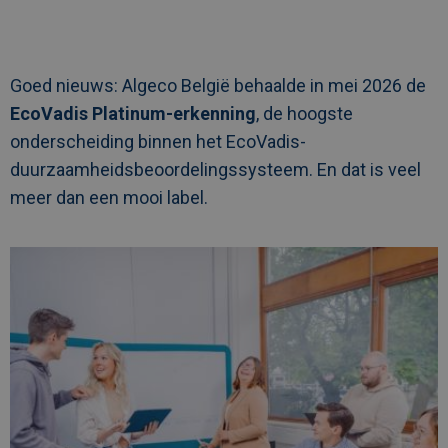
Goed nieuws: Algeco België behaalde in mei 2026 de
EcoVadis Platinum-erkenning
, de hoogste
onderscheiding binnen het EcoVadis-
duurzaamheidsbeoordelingssysteem. En dat is veel
meer dan een mooi label.
Afbeelding
link
naarAlgeco
trotse
werkveldpartner
van
PXL:
samen
bouwen
aan
excellente
professionals