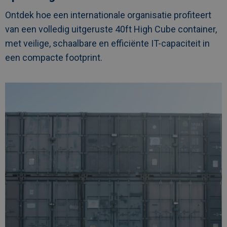
Ontdek hoe een internationale organisatie profiteert
van een volledig uitgeruste 40ft High Cube container,
met veilige, schaalbare en efficiënte IT-capaciteit in
een compacte footprint.
Afbeelding
link
naarAlgeco
Benelux
is
een
officiële
partner
van
World
Engineering
Day
2026