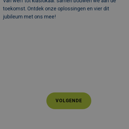
Van werf tot klaslokaal: samen bouwen we aan de
toekomst. Ontdek onze oplossingen en vier dit
jubileum met ons mee!
VOLGENDE
VOLGENDE
PAGINA
Paginering