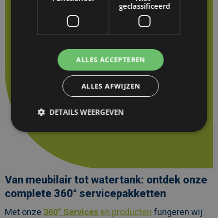
ontdek
geclassificeerd
onze
complete
360°
servicepakketten
ALLES ACCEPTEREN
ALLES AFWIJZEN
DETAILS WEERGEVEN
Van meubilair tot watertank: ontdek onze
complete 360° servicepakketten
Met onze
360° Services
en producten
fungeren wij