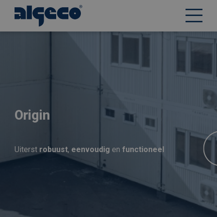
Overslaan
en
naar
de
inhoud
gaan
Origin
Uiterst
robuust
,
eenvoudig
en
functioneel