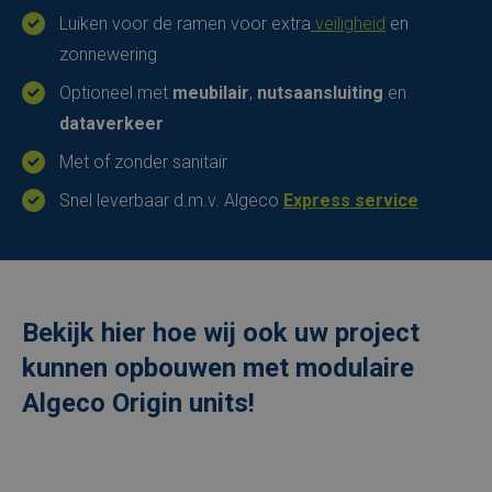
Luiken voor de ramen voor extra
veiligheid
en
zonnewering
Optioneel met
meubilair
,
nutsaansluiting
en
dataverkeer
Met of zonder sanitair
Snel leverbaar d.m.v. Algeco
Express service
Bekijk hier hoe wij ook uw project
kunnen opbouwen met modulaire
Algeco Origin units!
Externe
video
URL