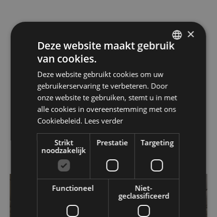
×
Deze website maakt gebruik
van cookies.
DUTCH
Deze website gebruikt cookies om uw
FRENCH
gebruikerservaring te verbeteren. Door
360° Services die
ENGLISH
onze website te gebruiken, stemt u in met
perfect aansluiten bij
alle cookies in overeenstemming met ons
Cookiebeleid.
Lees verder
onze Origin units
Strikt
Prestatie
Targeting
noodzakelijk
Afbeelding
/nl/360-Services/meubilair
Functioneel
Niet-
geclassificeerd