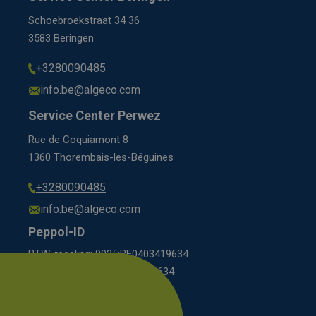
Schoebroekstraat 34 36
3583 Beringen
+3280090485
info.be@algeco.com
Service Center Perwez
Rue de Coquiamont 8
1360 Thorembais-les-Béguines
+3280090485
info.be@algeco.com
Peppol-ID
BTW-regeling: 9925:BE0403419634
KBO-regeling: 0208:0403419634