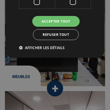
ACCEPTER TOUT
REFUSER TOUT
AFFICHER LES DÉTAILS
MEUBLES
Afbeelding
/fr/Services-a-360/sanitaires