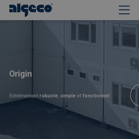
Aller
au
contenu
principal
Origin
Extrêmement
robuste
,
simple
et
fonctionnel