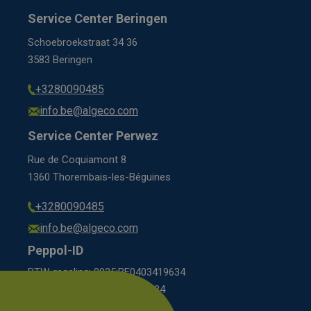
Service Center Beringen
Schoebroekstraat 34 36
3583 Beringen
+3280090485
info.be@algeco.com
Service Center Perwez
Rue de Coquiamont 8
1360 Thorembais-les-Béguines
+3280090485
info.be@algeco.com
Peppol-ID
BTW-regeling: 9925:BE0403419634
régime BCE: 0208:0403419634