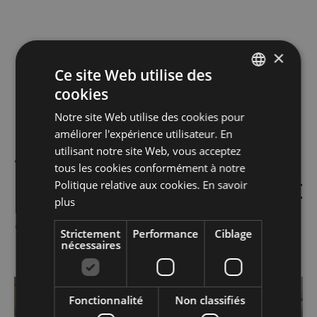
×
Ce site Web utilise des
cookies
DUTCH
Notre site Web utilise des cookies pour
FRENCH
améliorer l'expérience utilisateur. En
ENGLISH
Services 360° qui
utilisant notre site Web, vous acceptez
tous les cookies conformément à notre
s'adaptent parfaitement
Politique relative aux cookies.
En savoir
plus
à nos unités Origin
Strictement
Performance
Ciblage
nécessaires
Afbeelding
/fr/Services-a-360/mobilier
Fonctionnalité
Non classifiés