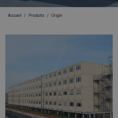
Fil
Accueil
Produits
Origin
d'Ariane