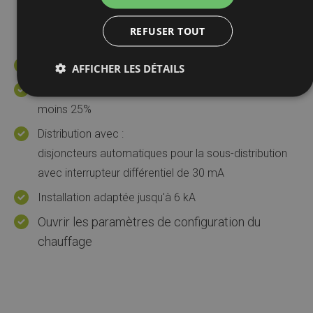
Un disjoncteur principal et/ou un interrupteur
différentiel Champs sortants nécessaires pour
REFUSER TOUT
l'éclairage, les prises ou d'autres alimentations
Alimentation selon VDE 0100, 400/220 V
AFFICHER LES DÉTAILS
Places réservées dans les rangées de bornes : au
moins 25%
Distribution avec :
disjoncteurs automatiques pour la sous-distribution
avec interrupteur différentiel de 30 mA
Installation adaptée jusqu'à 6 kA
Ouvrir les paramètres de configuration du
chauffage