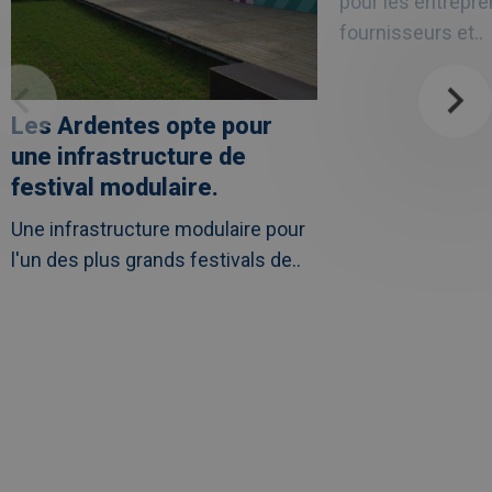
pour les entrepre
soins
UZ
fournisseurs et..
Leuven
Les Ardentes opte pour
une infrastructure de
festival modulaire.
Une infrastructure modulaire pour
l'un des plus grands festivals de..