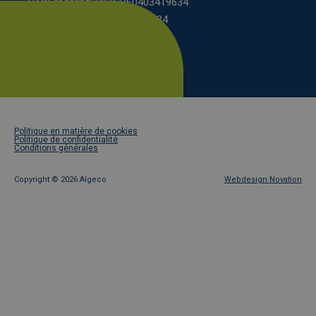
BTW-regeling: 9925:BE0403419634
régime BCE: 0208:0403419634
Footer
Politique en matière de cookies
legal
Politique de confidentialité
Conditions générales
Copyright ©
2026 Algeco
Webdesign Novation