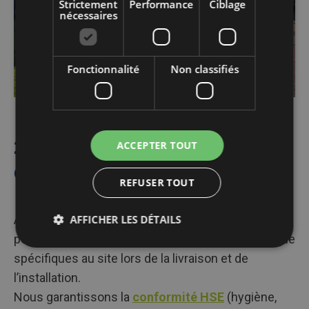
Strictement
Performance
Ciblage
nécessaires
Fonctionnalité
Non classifiés
2 : Service de livraison et
ACCEPTER TOUT
d’installation de confiance
REFUSER TOUT
AFFICHER LES DÉTAILS
Algeco Belgium effectue des
analyses de risque
pour
votre site
afin de limiter les facteurs de risque
spécifiques au site lors de la livraison et de
l’installation.
Nous garantissons la
conformité HSE
(hygiène,