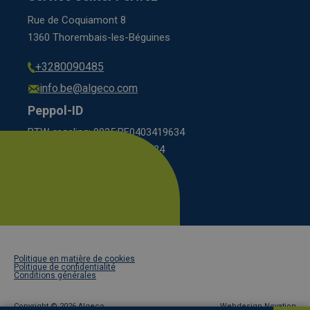
Rue de Coquiamont 8
1360 Thorembais-les-Béguines
+3280090485
info.be@algeco.com
Peppol-ID
BTW-regeling: 9925:BE0403419634
régime BCE: 0208:0403419634
Footer
Politique en matière de cookies
legal
Politique de confidentialité
Conditions générales
Copyright ©
2026 Algeco
Webdesign Novation