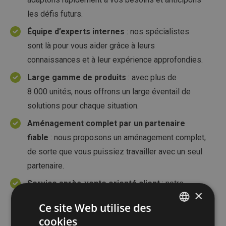
les défis futurs.
Équipe d’experts internes
: nos spécialistes
sont là pour vous aider grâce à leurs
connaissances et à leur expérience approfondies.
Large gamme de produits
: avec plus de
8 000 unités, nous offrons un large éventail de
solutions pour chaque situation.
Aménagement complet par un partenaire
fiable
: nous proposons un aménagement complet,
de sorte que vous puissiez travailler avec un seul
partenaire.
Service après-vente orienté client
: notre
×
équipe vous assure un excellent service orienté
Ce site Web utilise des
client et un service après-vente fiable.
cookies
DUTCH