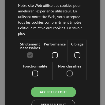
Approche durable
: nous nous engageons en
Notre site Web utilise des cookies pour
FRENCH
faveur de solutions durables et respectueuses de
améliorer l'expérience utilisateur. En
l’environnement.
ENGLISH
utilisant notre site Web, vous acceptez
tous les cookies conformément à notre
Services à 360° et produits complémentaires
:
Politique relative aux cookies.
En savoir
profitez de nos services et produits
plus
complémentaires pour une solution tout-en-un.
Strictement
Performance
Ciblage
nécessaires
DÉCOUVREZ LES TYPES D’UNITÉS
Fonctionnalité
Non classifiés
DÉCOUVREZ LES SERVICES À 360°
ACCEPTER TOUT
REFUSER TOUT