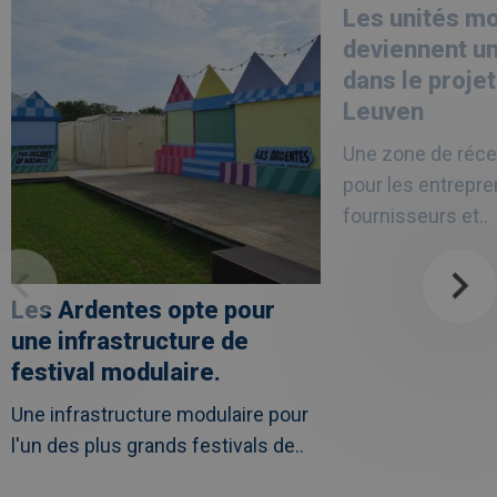
naarLes
naarLes
Les unités mo
Ardentes
unités
opte
modulaires
deviennent un
pour
deviennent
une
une
dans le proje
infrastructure
valeur
de
sûre
Leuven
festival
dans
modulaire.
le
Une zone de réce
projet
de
pour les entrepre
soins
UZ
fournisseurs et..
Leuven
Les Ardentes opte pour
une infrastructure de
festival modulaire.
Une infrastructure modulaire pour
l'un des plus grands festivals de..