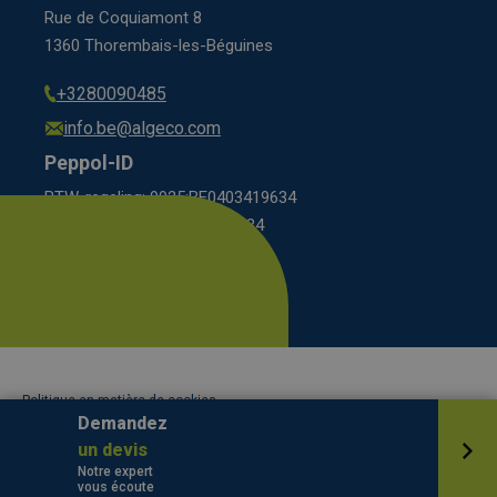
Rue de Coquiamont 8
1360 Thorembais-les-Béguines
+3280090485
info.be@algeco.com
Peppol-ID
BTW-regeling: 9925:BE0403419634
régime BCE: 0208:0403419634
Footer
Politique en matière de cookies
legal
Politique de confidentialité
Demandez
Conditions générales
un devis
Notre expert
Copyright ©
2026 Algeco
Webdesign Novation
vous écoute