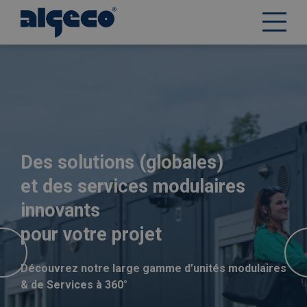
Aller
au
contenu
principal
Des solutions (globales)
et des services modulaires
innovants
pour votre projet
Découvrez notre large gamme d’unités modulaires
& de Services à 360°