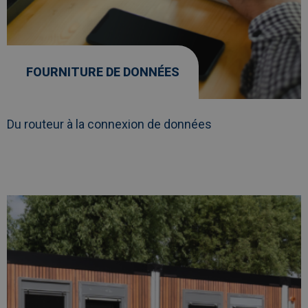
FOURNITURE DE DONNÉES
Du routeur à la connexion de données
Afbeelding
link
naarAlgeco
Deco