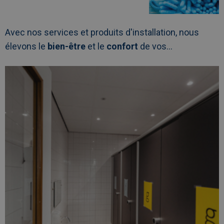
Avec nos services et produits d'installation, nous
élevons le
bien-être
et le
confort
de vos...
Afbeelding
link
naarInstallations
sanitaires