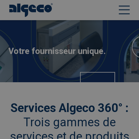
Aller
Afbeelding
au
contenu
principal
Votre fournisseur unique.
Services Algeco 360° :
Trois gammes de
services et de produits