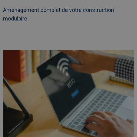
Aménagement complet de votre construction
modulaire
Afbeelding
link
naarFourniture
de
données