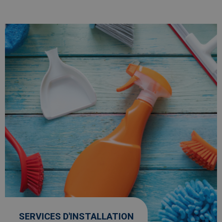
Afbeelding
link
naarServices
d'installation
SERVICES D'INSTALLATION