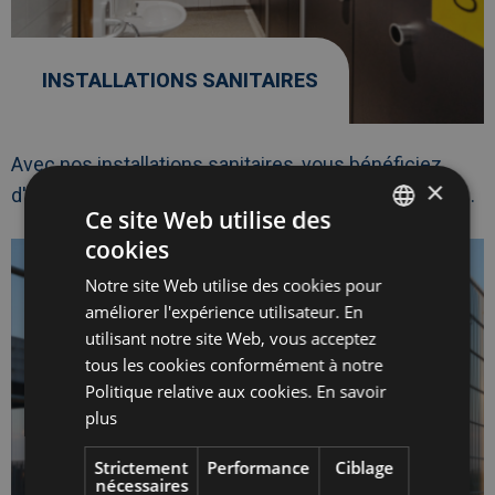
INSTALLATIONS SANITAIRES
Avec nos installations sanitaires, vous bénéficiez
×
d'une
hygiène
, d'un
confort
et d'une
commodité
in...
Ce site Web utilise des
cookies
Afbeelding
link
DUTCH
naarClôtures
de
Notre site Web utilise des cookies pour
FRENCH
construction
améliorer l'expérience utilisateur. En
&
ENGLISH
toiles
utilisant notre site Web, vous acceptez
de
tous les cookies conformément à notre
projet
Politique relative aux cookies.
En savoir
plus
Strictement
Performance
Ciblage
nécessaires