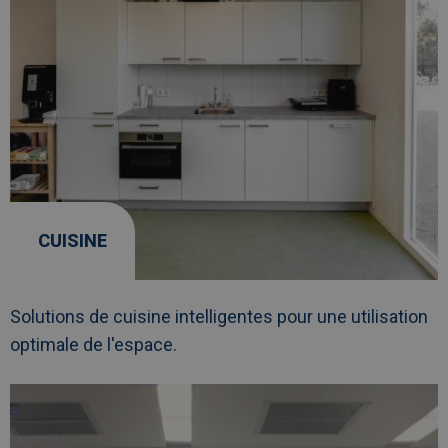
CUISINE
Solutions de cuisine intelligentes pour une utilisation
optimale de l'espace.
Afbeelding
link
naarCasiers
(de
séchage)