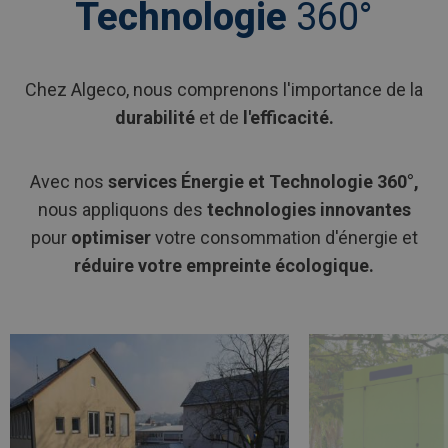
Technologie
360°
Chez Algeco, nous comprenons l'importance de la
durabilité
et de
l'efficacité.
Avec nos
services Énergie et Technologie 360°,
nous appliquons des
technologies innovantes
pour
optimiser
votre consommation d'énergie et
réduire votre empreinte écologique.
Afbeelding
link
Afbeelding
link
naarAlgeco
naarGénérateurs
Solar