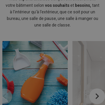
votre bâtiment selon
vos souhaits
et
besoins,
tant
à l'intérieur qu'à l'extérieur, que ce soit pour un
bureau, une salle de pause, une salle à manger ou
une salle de classe.
Afbeelding
link
Afbeelding
link
naarServices
naarInstallations
d'installation
sanitaires