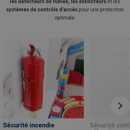
les détecteurs de fumée, les extincteurs
et les
systèmes de contrôle d'accès
pour une protection
optimale.
Afbeelding
link
Afbeelding
link
naarSécurité
naarSécurité
incendie
contre
les
effractions
Sécurité incendie
Sécurité cont