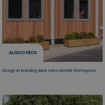
ALGECO DECO
Design et branding dans votre identité d'entreprise
Afbeelding
link
naarAlgeco
Deco