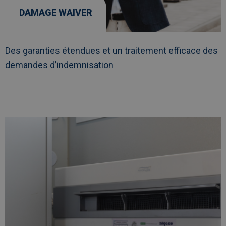
DAMAGE WAIVER
Des garanties étendues et un traitement efficace des
demandes d’indemnisation
Afbeelding
link
naarContrôle
climatique