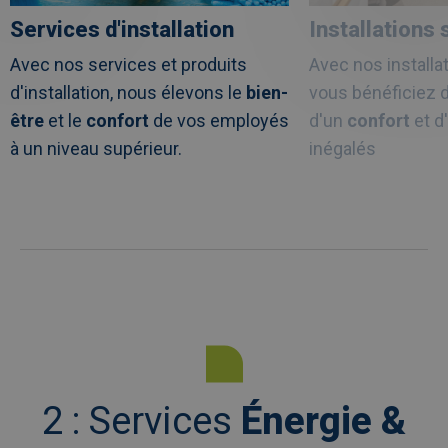
Services d'installation
Installations 
Avec nos services et produits
Avec nos installat
d'installation, nous élevons le
bien-
vous bénéficiez 
être
et le
confort
de vos employés
d'un
confort
et d
à un niveau supérieur.
inégalés
2 : Services
Énergie &