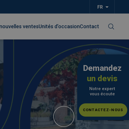
FR
Lister les
nouvelles ventes
Unités d’occasion
Contact
Demandez
un devis
Notre expert
vous écoute
CONTACTEZ-NOUS