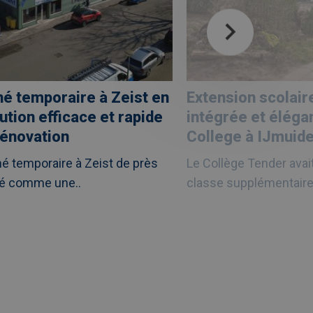
é temporaire à Zeist en
Extension scolair
ution efficace et rapide
intégrée et éléga
rénovation
College à IJmuid
 temporaire à Zeist de près
Le Collège Tender avai
éé comme une..
classe supplémentaires