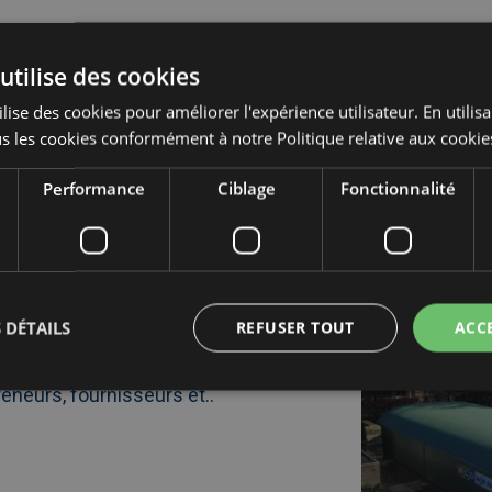
utilise des cookies
lise des cookies pour améliorer l'expérience utilisateur. En utilis
rs
s les cookies conformément à notre Politique relative aux cookie
Performance
Ciblage
Fonctionnalité
ing
Afbeelding
link
naarSupermarch
nités modulaires deviennent
temporaire
res
à
aleur sûre dans le projet de
ent
Zeist
en
 UZ Leuven
 DÉTAILS
REFUSER TOUT
ACC
tant
que
e de réception centrale pour les
solution
efficace
eneurs, fournisseurs et..
et
rapide
pendant
la
rénovation