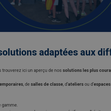
olutions adaptées aux dif
s trouverez ici un aperçu de nos
solutions les plus cour
temporaires
, de
salles de classe
, d’
ateliers
ou d’
espaces
rge gamme.