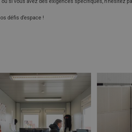
 ou si vous avez des exigences spécifiques, n’hésitez p
s défis d’espace !
ing
Afbeelding
link
tés
naarCabane
de
chantier