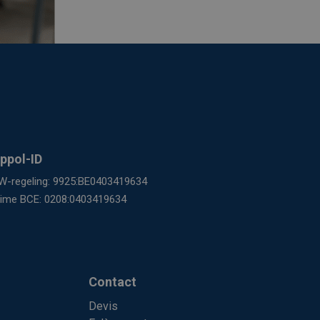
ppol-ID
W-regeling: 9925:BE0403419634
gime BCE: 0208:0403419634
Contact
Devis