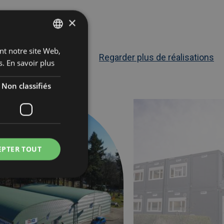
×
ant notre site Web,
DUTCH
Regarder plus de réalisations
s.
En savoir plus
FRENCH
ENGLISH
Non classifiés
Afbeelding
link
é
naarExtension
scolaire
modulaire
intégrée
et
EPTER TOUT
élégante
pour
le
Tender
College
à
IJmuiden