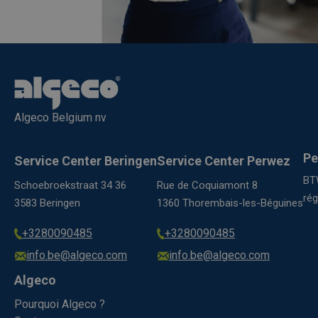
Algeco Belgium nv
Pe
Service Center Beringen
Service Center Perwez
BT
Schoebroekstraat 34 36
Rue de Coquiamont 8
ré
3583 Beringen
1360 Thorembais-les-Béguines
+3280090485
+3280090485
info.be@algeco.com
info.be@algeco.com
Algeco
Pourquoi Algeco ?