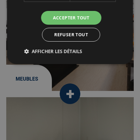
ACCEPTER TOUT
REFUSER TOUT
AFFICHER LES DÉTAILS
MEUBLES
Afbeelding
/fr/Services-a-360/cuisines