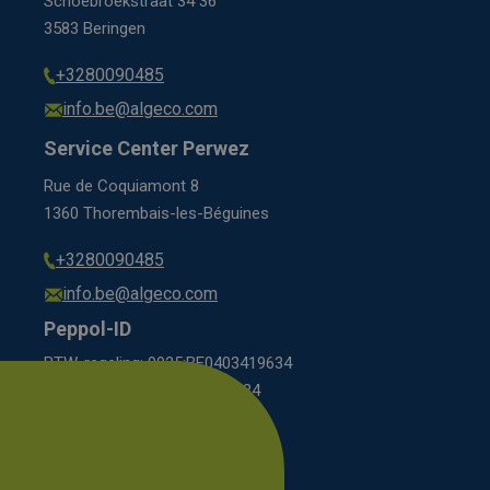
Schoebroekstraat 34 36
3583 Beringen
+3280090485
info.be@algeco.com
Service Center Perwez
Rue de Coquiamont 8
1360 Thorembais-les-Béguines
+3280090485
info.be@algeco.com
Peppol-ID
BTW-regeling: 9925:BE0403419634
régime BCE: 0208:0403419634