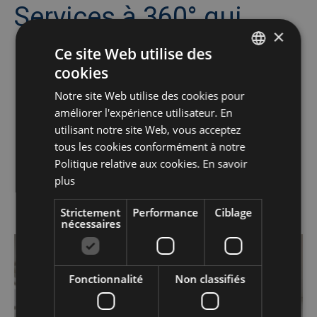
Services à 360° qui
×
correspondent
Ce site Web utilise des
cookies
parfaitement à votre
DUTCH
Notre site Web utilise des cookies pour
FRENCH
cantine, salle à manger
améliorer l'expérience utilisateur. En
ENGLISH
utilisant notre site Web, vous acceptez
et restaurant
tous les cookies conformément à notre
Politique relative aux cookies.
En savoir
d'entreprise
plus
Strictement
Performance
Ciblage
nécessaires
Afbeelding
/fr/Services-a-360/mobilier
Fonctionnalité
Non classifiés