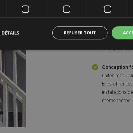
Caractér
Modularité :
Le
 DÉTAILS
REFUSER TOUT
ACC
être adaptées 
Cela garantit
fl
Conception fo
unités modulair
Elles offrent s
installations d
même temps 