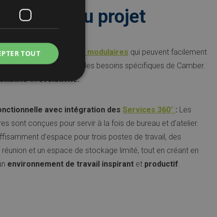
istiques du projet
 projet utilise des
unités modulaires
qui peuvent facilement
EPTER TOUT
et étendues en fonction des besoins spécifiques de Camber.
exibilité
et
évolutivité.
nctionnelle avec intégration des
Services 360°
:
Les
es sont conçues pour servir à la fois de bureau et d'atelier.
uffisamment d'espace pour trois postes de travail, des
e réunion et un espace de stockage limité, tout en créant en
un
environnement de travail
inspirant
et
productif
.