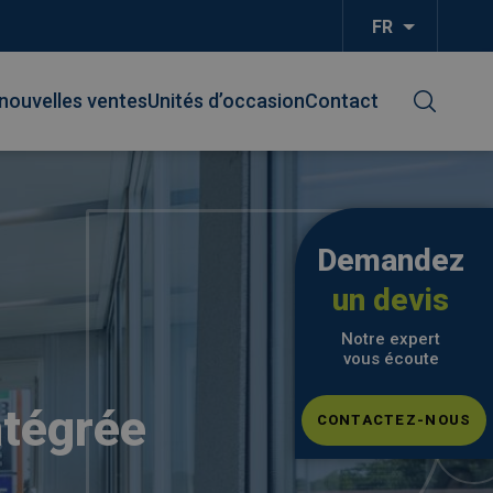
FR
Lister les
nouvelles ventes
Unités d’occasion
Contact
Demandez
un devis
Notre expert
vous écoute
ntégrée
CONTACTEZ-NOUS