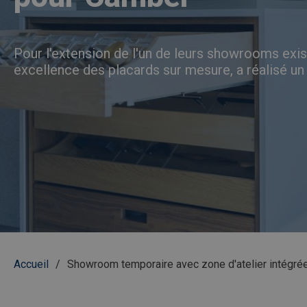
Pour l'extension de l'un de leurs showrooms exis
excellence des placards sur mesure, a réalisé u
Fil
Accueil
Showroom temporaire avec zone d'atelier intégré
d'Ariane