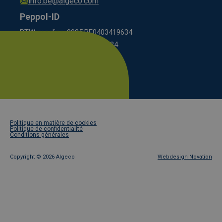
info.be@algeco.com
Peppol-ID
BTW-regeling: 9925:BE0403419634
régime BCE: 0208:0403419634
Footer
Politique en matière de cookies
legal
Politique de confidentialité
Conditions générales
Copyright ©
2026 Algeco
Webdesign Novation