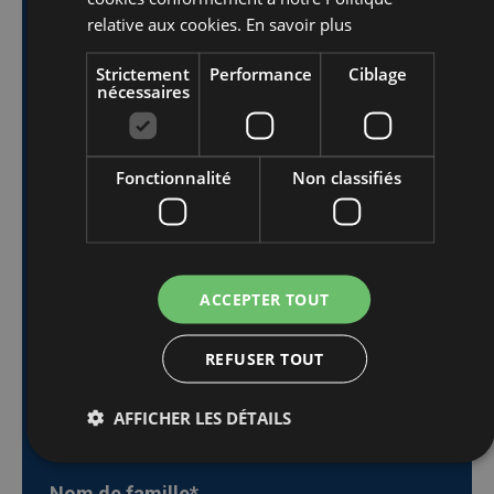
relative aux cookies.
En savoir plus
questions
Strictement
Performance
Ciblage
spécifiques sur nos
nécessaires
produits ou nos
Fonctionnalité
Non classifiés
services ?
N’hésitez pas à nous en faire part !
ACCEPTER TOUT
Prénom
*
REFUSER TOUT
AFFICHER LES DÉTAILS
Nom de famille
*