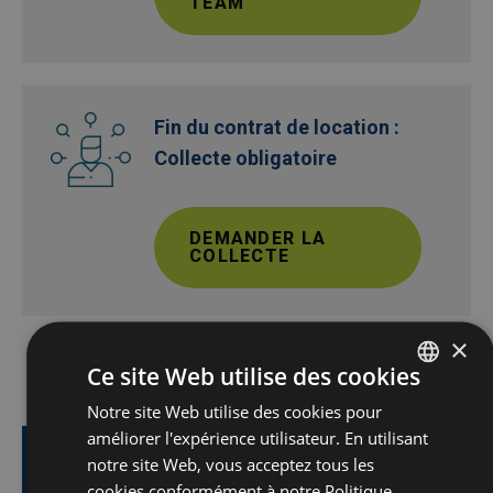
TEAM
Afbeelding
Fin du contrat de location :
Collecte obligatoire
DEMANDER LA
COLLECTE
×
Ce site Web utilise des cookies
Notre site Web utilise des cookies pour
DUTCH
améliorer l'expérience utilisateur. En utilisant
FRENCH
notre site Web, vous acceptez tous les
Vous avez des
ENGLISH
cookies conformément à notre Politique