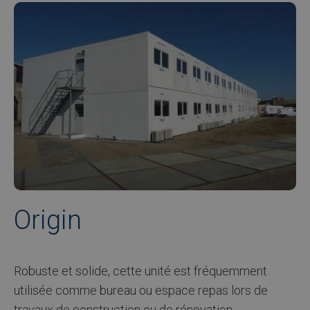
Afbeelding
item
url
Origin
Robuste et solide, cette unité est fréquemment
utilisée comme bureau ou espace repas lors de
travaux de construction ou de rénovation.