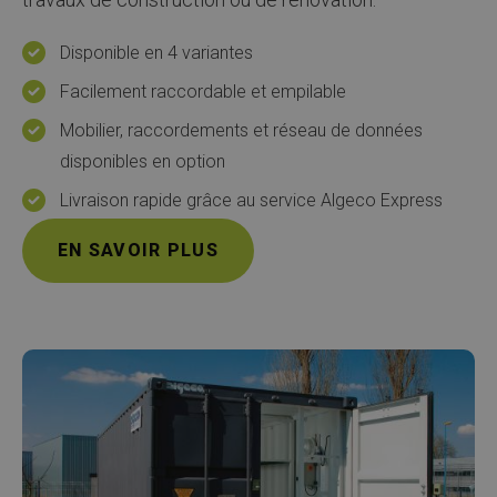
Disponible en 4 variantes
Facilement raccordable et empilable
Mobilier, raccordements et réseau de données
disponibles en option
Livraison rapide grâce au service Algeco Express
EN SAVOIR PLUS
Afbeelding
item
url