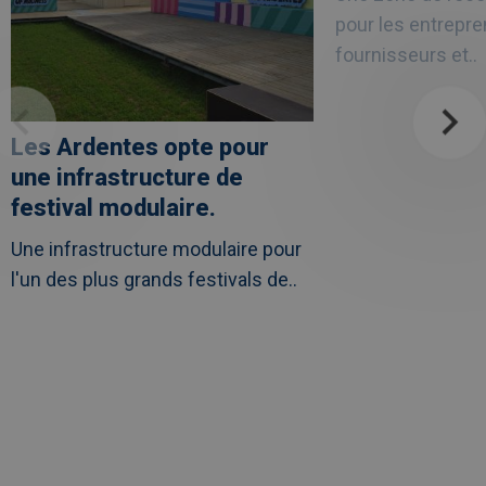
projet
de
pour les entrepre
soins
UZ
fournisseurs et..
Leuven
Les Ardentes opte pour
une infrastructure de
festival modulaire.
Une infrastructure modulaire pour
l'un des plus grands festivals de..