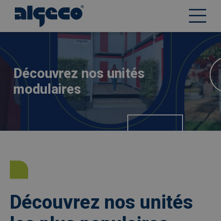
Aller
Afbeelding
au
contenu
principal
Découvrez nos unités
modulaires
Découvrez nos unités