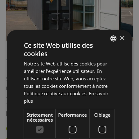
×
Ce site Web utilise des
cookies
AlgecoStorage
DUTCH
Notre site Web utilise des cookies pour
FRENCH
améliorer l'expérience utilisateur. En
ENGLISH
utilisant notre site Web, vous acceptez
Stockez en toute sécurité tous vos biens et
tous les cookies conformément à notre
matériaux de valeur dans l’un de nos conteneurs
Politique relative aux cookies.
En savoir
AlgecoStorage. Disponible en trois variantes,
plus
10 pieds, 20 pieds et 20 pieds avec espace de
bureau.
Strictement
Performance
Ciblage
nécessaires
Empilable