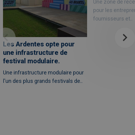
Une zone de réce
projet
de
pour les entrepre
soins
UZ
fournisseurs et..
Leuven
Les Ardentes opte pour
une infrastructure de
festival modulaire.
Une infrastructure modulaire pour
l'un des plus grands festivals de..