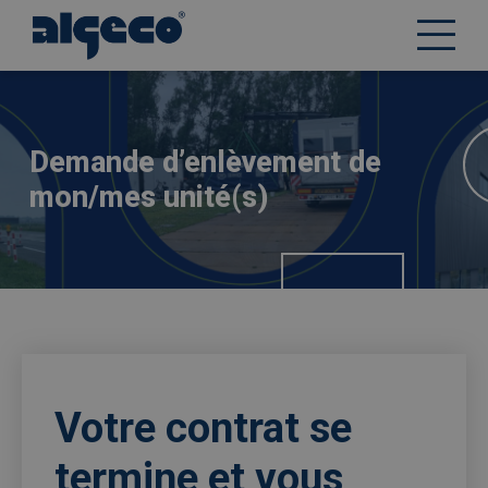
Aller
Afbeelding
au
contenu
principal
Demande d’enlèvement de
mon/mes unité(s)
Votre contrat se
termine et vous