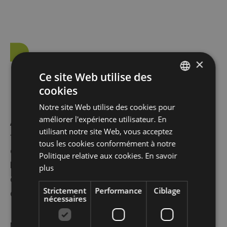
×
Ce site Web utilise des
Utile à savoir
cookies
DUTCH
Notre site Web utilise des cookies pour
FRENCH
améliorer l'expérience utilisateur. En
Attention
: la date que vous indiquez dans le
ENGLISH
utilisant notre site Web, vous acceptez
formulaire est une préférence et n’est pas encore
tous les cookies conformément à notre
définitive.
Politique relative aux cookies.
En savoir
Nos collègues feront de leur mieux pour respecter
plus
cette date, vous recevrez la confirmation définitive
Strictement
Performance
Ciblage
de la date d’enlèvement par e-mail.
nécessaires
Merci pour votre compréhension