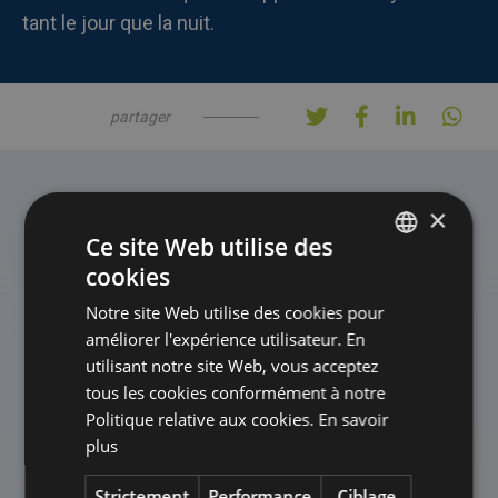
tant le jour que la nuit.
partager
×
Ce site Web utilise des
cookies
DUTCH
Notre site Web utilise des cookies pour
FRENCH
Produits
améliorer l'expérience utilisateur. En
Plus de produits
connexes
ENGLISH
utilisant notre site Web, vous acceptez
tous les cookies conformément à notre
Politique relative aux cookies.
En savoir
plus
Afbeelding
link
naarContrôle
climatique
Strictement
Performance
Ciblage