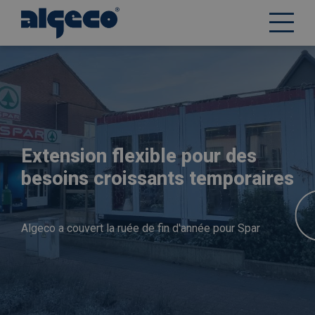
Aller
au
contenu
principal
Extension flexible pour des
besoins croissants temporaires
Algeco a couvert la ruée de fin d'année pour Spar