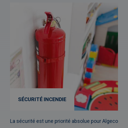
Afbeelding
link
naarSécurité
incendie
SÉCURITÉ INCENDIE
La sécurité est une priorité absolue pour Algeco