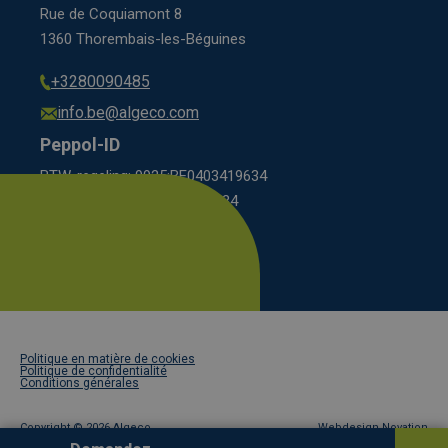
Rue de Coquiamont 8
1360 Thorembais-les-Béguines
+3280090485
info.be@algeco.com
Peppol-ID
BTW-regeling: 9925:BE0403419634
régime BCE: 0208:0403419634
Footer
Politique en matière de cookies
legal
Politique de confidentialité
Conditions générales
Copyright ©
2026 Algeco
Webdesign Novation