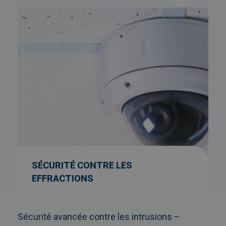
Afbeelding
link
naarSécurité
contre
les
effractions
SÉCURITÉ CONTRE LES
EFFRACTIONS
Sécurité avancée contre les intrusions –