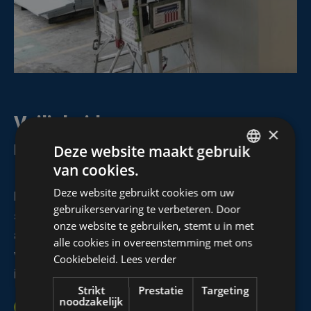
Veiligheid en
×
milieuvoorschriften
Deze website maakt gebruik
van cookies.
DUTCH
Deze website gebruikt cookies om uw
Bij Algeco Belgium
FRENCH
gebruikerservaring te verbeteren. Door
staan
veiligheid
en
milieunormen
centraal in elk
ENGLISH
onze website te gebruiken, stemt u in met
aspect van ons werk,
alle cookies in overeenstemming met ons
van ontwerp en tests tot productie, transport,
Cookiebeleid.
Lees verder
installatie en demontage.
Strikt
Prestatie
Targeting
noodzakelijk
Onze modulaire units voldoen aan alle relevante