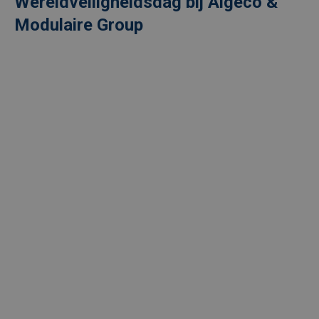
Wereldveiligheidsdag bij Algeco &
Modulaire Group
Externe
video
URL