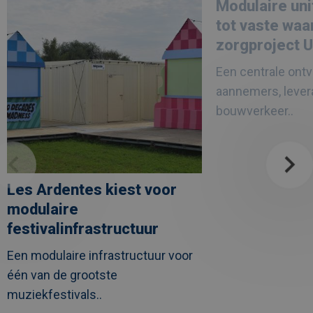
Modulaire uni
Ardentes
units
kiest
groeien
tot vaste waa
voor
uit
modulaire
tot
zorgproject 
festivalinfrastructuur
vaste
waarde
Een centrale ont
in
zorgproject
aannemers, lever
UZ
Leuven
bouwverkeer..
Les Ardentes kiest voor
modulaire
festivalinfrastructuur
Een modulaire infrastructuur voor
één van de grootste
muziekfestivals..