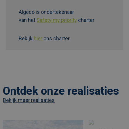
Algeco is ondertekenaar
van het
Safety my priority
charter
Bekijk
hier
ons charter.
Ontdek onze realisaties
Bekijk meer realisaties
Afbeelding
link
Afbeelding
link
naarLes
naarModulaire