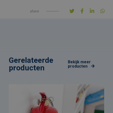
share
Gerelateerde
Bekijk meer
producten
producten
Afbeelding
link
naarBrandbeveiliging