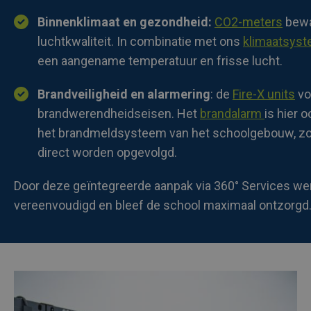
Binnenklimaat en gezondheid:
CO2-meters
bewa
luchtkwaliteit. In combinatie met ons
klimaatsys
een aangename temperatuur en frisse lucht.
Brandveiligheid en alarmering
: de
Fire-X units
vo
brandwerendheidseisen. Het
brandalarm
is hier 
het brandmeldsysteem van het schoolgebouw, z
direct worden opgevolgd.
Door deze geïntegreerde aanpak via 360° Services wer
vereenvoudigd en bleef de school maximaal ontzorgd