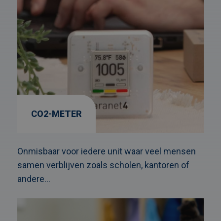
CO2-METER
Onmisbaar voor iedere unit waar veel mensen
samen verblijven zoals scholen, kantoren of
andere...
Afbeelding
link
naarKinderopvang