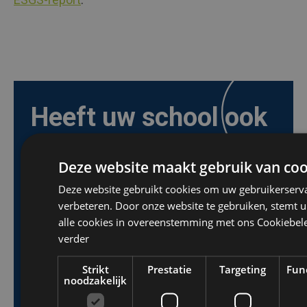
Heeft uw school ook
meer ruimte nodig?
Deze website maakt gebruik van coo
Ontdek hoe modulaire units, in combinatie
Deze website gebruikt cookies om uw gebruikerserva
verbeteren. Door onze website te gebruiken, stemt u
met onze 360° Services, de ideale oplossing
alle cookies in overeenstemming met ons Cookiebele
kunnen zijn voor uw onderwijsproject.
verder
Strikt
Prestatie
Targeting
Fun
Voornaam
*
noodzakelijk