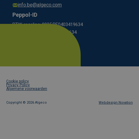
info.be@algeco.com
Peppol-ID
BTW-regeling: 9925:BE0403419634
KBO-regeling: 0208:0403419634
Footer
Cookie policy
legal
Privacy Policy
Algemene voorwaarden
Copyright ©
2026 Algeco
Webdesign Novation