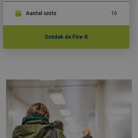
Aantal units
16
Ontdek de Fire-X