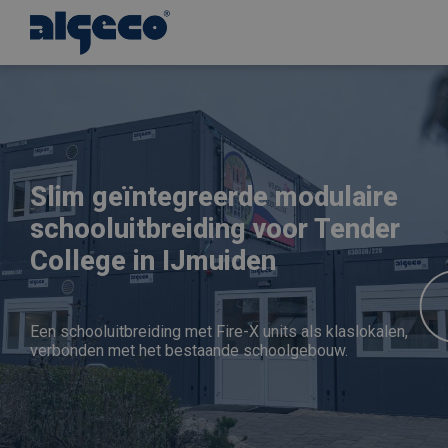
Overslaan
en
naar
de
inhoud
gaan
Slim geïntegreerde modulaire
schooluitbreiding voor Tender
College in IJmuiden
Een schooluitbreiding met Fire-X units als klaslokalen,
verbonden met het bestaande schoolgebouw.