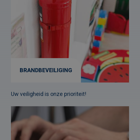
BRANDBEVEILIGING
Uw veiligheid is onze prioriteit!
Afbeelding
link
naarCO2-
meter