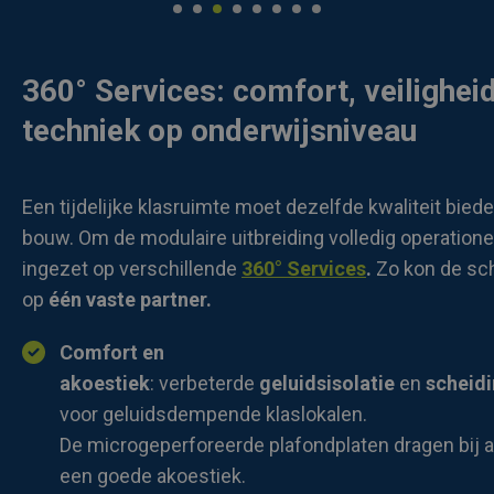
360° Services:
comfort, veilighei
techniek op onderwijsniveau
Een tijdelijke klasruimte moet dezelfde kwaliteit bie
bouw. Om de modulaire uitbreiding volledig operation
ingezet op verschillende
360° Services
.
Zo kon de sc
op
één vaste partner.
Comfort en
akoestiek
: verbeterde
geluidsisolatie
en
scheid
voor geluidsdempende klaslokalen.
De microgeperforeerde plafondplaten dragen bij 
een goede akoestiek.