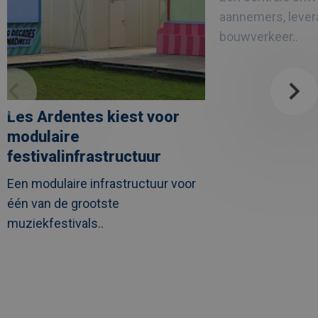
zorgproject
aannemers, lever
UZ
Leuven
bouwverkeer..
Les Ardentes kiest voor
modulaire
festivalinfrastructuur
Een modulaire infrastructuur voor
één van de grootste
muziekfestivals..