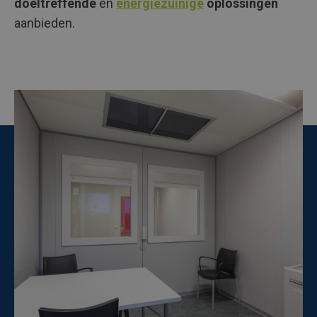
doeltreffende
en
energiezuinige
oplossingen
aanbieden.