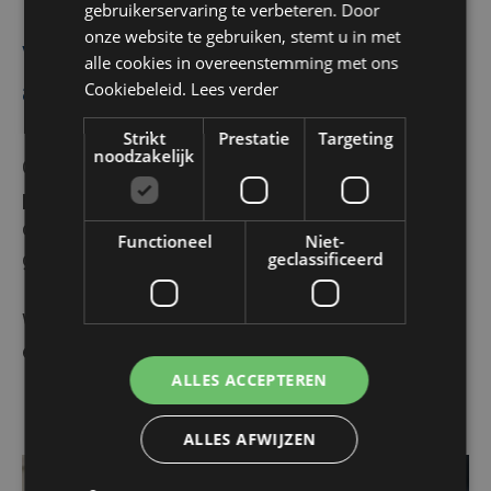
Moderne HVAC-accessoires
gebruikerservaring te verbeteren. Door
ENGLISH
onze website te gebruiken, stemt u in met
voor verwarming, ventilatie en
alle cookies in overeenstemming met ons
airconditioning
Cookiebeleid.
Lees verder
Strikt
Prestatie
Targeting
noodzakelijk
Of het nu gaat om
draagbare airco's
,
inverters
of
programmeerbare thermostaten
- Algeco brengt
deze slimme HVAC-accessoires naar elke
Functioneel
Niet-
geclassificeerd
gewenste locatie.
We staan klaar om van uw
modulaire constructies
een plezierige werkplek te maken
ALLES ACCEPTEREN
ALLES AFWIJZEN