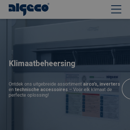
Overslaan
en
naar
de
inhoud
gaan
Klimaatbeheersing
Ontdek ons uitgebreide assortiment
airco’s,
inverters
en
technische accessoires
– Voor elk klimaat de
perfecte oplossing!