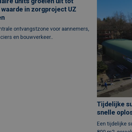
aire units groeien uit tot
supermarkt
in
 waarde in zorgproject UZ
Zeist
als
en
snelle
oplossing
ntrale ontvangstzone voor aannemers,
tijdens
ject
renovatie
nciers en bouwverkeer..
Tijdelijke s
snelle oplo
Een tijdelijke 
800 m2, gereali