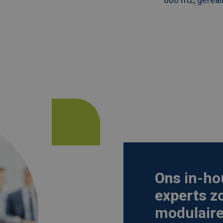
Ons
in-ho
experts z
modulaire