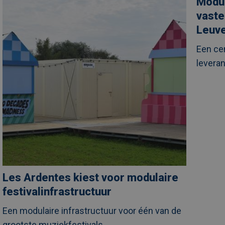
Modul
Ardentes
units
kiest
groeien
vaste
voor
uit
modulaire
tot
Leuv
festivalinfrastructuur
vaste
waarde
Een ce
in
zorgpro
levera
UZ
Leuven
Les Ardentes kiest voor modulaire
festivalinfrastructuur
Een modulaire infrastructuur voor één van de
grootste muziekfestivals..