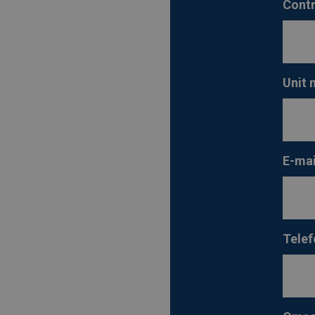
Contr
Unit
E-mai
Tele