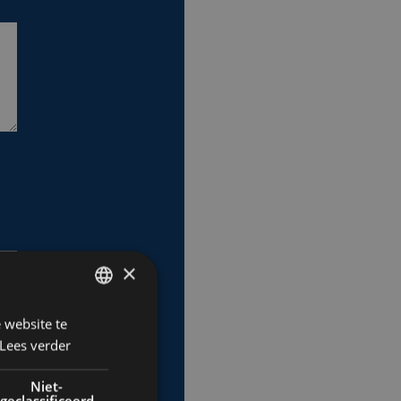
×
 website te
DUTCH
Lees verder
FRENCH
ENGLISH
Niet-
geclassificeerd