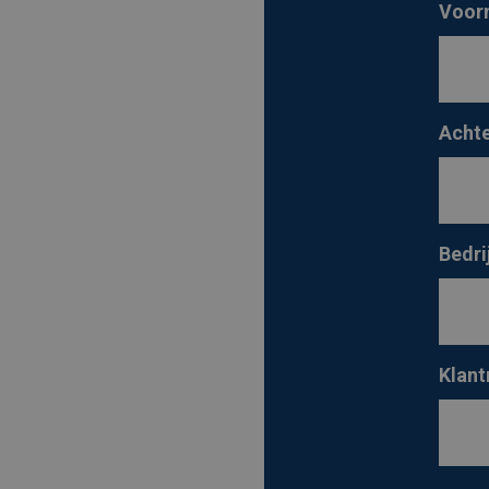
Voor
Acht
Bedri
Klan