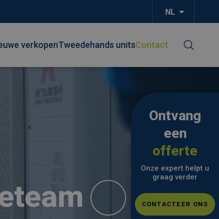
NL
Aanvullend
euwe verkopen
Tweedehands units
Contact
Ontvang
een
offerte
Onze expert helpt u
graag verder
ceteam
CONTACTEER ONS