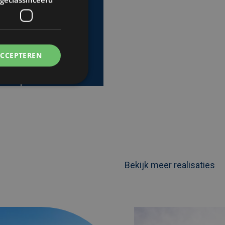
ACCEPTEREN
Bekijk meer realisaties
Afbeelding
link
naarSlim