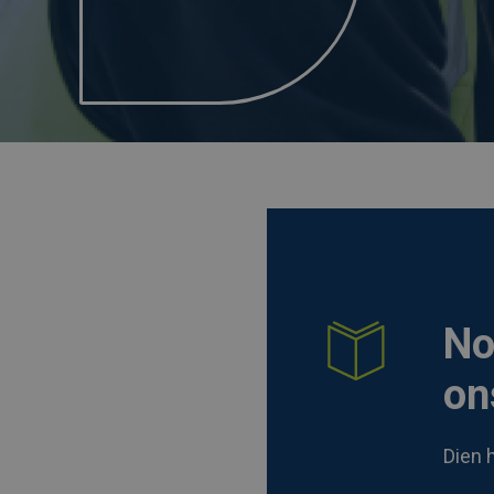
No
on
Dien 