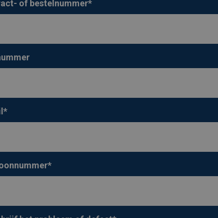
act- of bestelnummer
*
 nummer
l
*
foonnummer
*