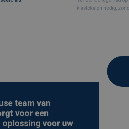
klaslokalen nodig, zond
use team
van
orgt voor een
 oplossing
voor uw