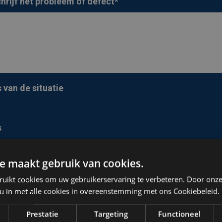
rijf het probleem of defect
*
s van de situatie
s
e maakt gebruik van cookies.
ruikt cookies om uw gebruikerservaring te verbeteren. Door onze
k ga akkoord met de privacy policy.
*
 u in met alle cookies in overeenstemming met ons Cookiebeleid.
Prestatie
Targeting
Functioneel