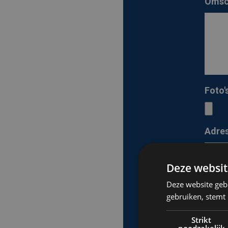
Omsch
Foto'
Adre
Deze websit
Deze website geb
I
gebruiken, stemt
Strikt
noodzakelijk