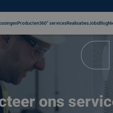
ossingen
Producten
360° services
Realisaties
Jobs
Blog
Ni
cteer ons servi