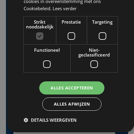
cookies in overeenstemming met ons
Cookiebeleid.
Lees verder
First Name
*
Strikt
Prestatie
Targeting
noodzakelijk
Functioneel
Niet-
geclassificeerd
Last Name
*
ALLES ACCEPTEREN
ALLES AFWIJZEN
E-Mail
*
DETAILS WEERGEVEN