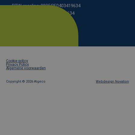
BTW-regeling: 9925:BE0403419634
KBO-regeling: 0208:0403419634
Footer
Cookie policy
legal
Privacy Policy
Algemene voorwaarden
Copyright ©
2026 Algeco
Webdesign Novation