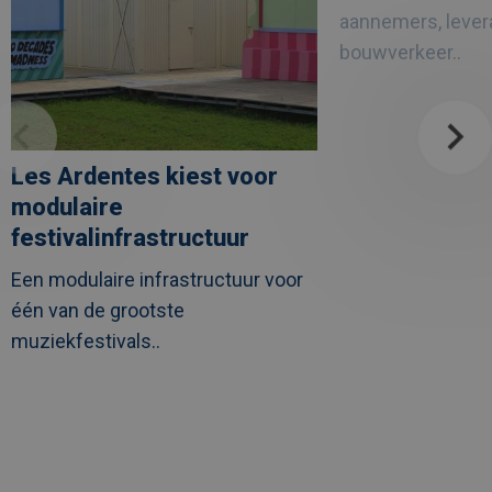
zorgproject
aannemers, lever
UZ
Leuven
bouwverkeer..
Les Ardentes kiest voor
modulaire
festivalinfrastructuur
Een modulaire infrastructuur voor
één van de grootste
muziekfestivals..