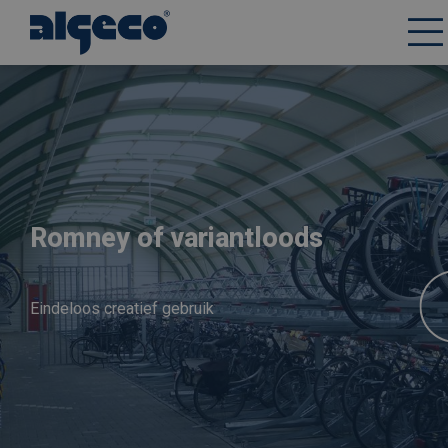
Overslaan
en
naar
de
inhoud
gaan
Romney of variantloods
Eindeloos creatief gebruik