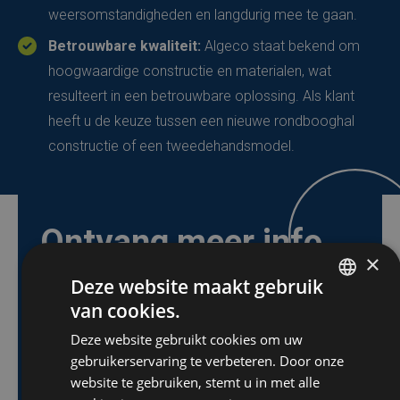
weersomstandigheden en langdurig mee te gaan.
Betrouwbare kwaliteit:
Algeco staat bekend om
hoogwaardige constructie en materialen, wat
resulteert in een betrouwbare oplossing. Als klant
heeft u de keuze tussen een nieuwe rondbooghal
constructie of een tweedehandsmodel.
Ontvang meer info
×
over onze Romney of
Deze website maakt gebruik
van cookies.
variantloods
DUTCH
Deze website gebruikt cookies om uw
FRENCH
gebruikerservaring te verbeteren. Door onze
Ik wens graag meer informatie te ontvangen
ENGLISH
website te gebruiken, stemt u in met alle
over de Algeco Romney en variantloodsen.