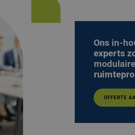
Ons
in-ho
experts z
modulaire
ruimtepro
OFFERTE A