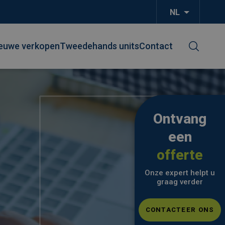
NL
Aanvullend
euwe verkopen
Tweedehands units
Contact
Ontvang
een
offerte
Onze expert helpt u
graag verder
CONTACTEER ONS