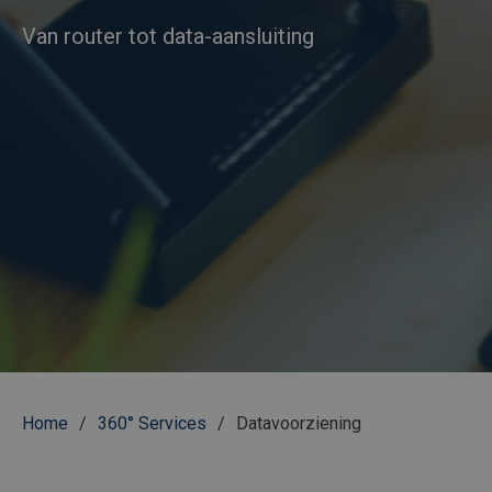
Van router tot data-aansluiting
Kruimelpad
Home
360° Services
Datavoorziening