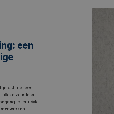
ing: een
ige
tgerust met een
 talloze voordelen,
toegang
tot cruciale
samenwerken
.