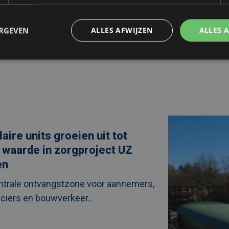
ERGEVEN
ALLES AFWIJZEN
ALLES 
ing
Afbeelding
link
ulaire
naarTijdelijke
aire units groeien uit tot
supermarkt
in
 waarde in zorgproject UZ
Zeist
als
en
snelle
oplossing
ntrale ontvangstzone voor aannemers,
tijdens
ject
renovatie
nciers en bouwverkeer..