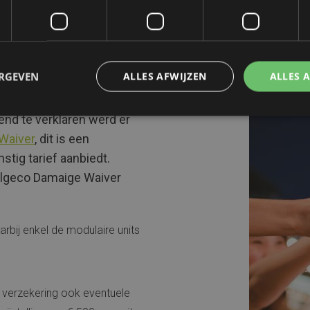
iver
ERGEVEN
ALLES AFWIJZEN
ALLES 
end te verklaren werd er
Waiver
, dit is een
stig tarief aanbiedt.
 Algeco Damaige Waiver
rbij enkel de modulaire units
 verzekering ook eventuele