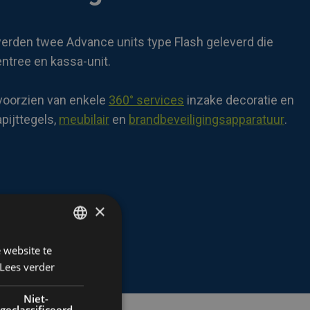
 werden twee Advance units type Flash
g
eleverd die
ntree en kassa-unit.
voorzien van enkele
360° services
inzake decoratie en
apijttegels
,
meubilair
en
brandbeveiligingsapparatuur
.
×
 website te
DUTCH
Lees verder
FRENCH
ENGLISH
Niet-
geclassificeerd