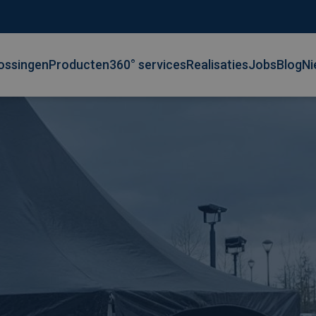
ossingen
Producten
360° services
Realisaties
Jobs
Blog
Ni