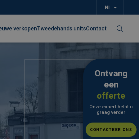
NL
Aanvullend
euwe verkopen
Tweedehands units
Contact
Ontvang
een
offerte
Onze expert helpt u
graag verder
CONTACTEER ONS