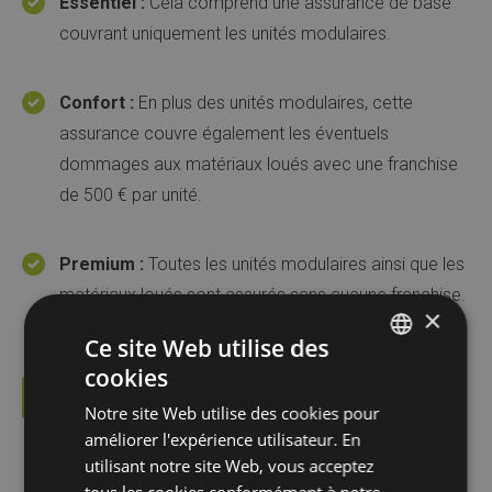
Essentiel :
Cela comprend une assurance de base
couvrant uniquement les unités modulaires.
Confort :
En plus des unités modulaires, cette
assurance couvre également les éventuels
dommages aux matériaux loués avec une franchise
de 500 € par unité.
Premium :
Toutes les unités modulaires ainsi que les
matériaux loués sont assurés sans aucune franchise.
×
Ce site Web utilise des
cookies
DUTCH
Notre site Web utilise des cookies pour
FRENCH
améliorer l'expérience utilisateur. En
Pourquoi Algeco ?
ENGLISH
utilisant notre site Web, vous acceptez
tous les cookies conformément à notre