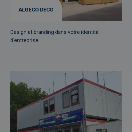
ALGECO DECO
Design et branding dans votre identité
d'entreprise
Afbeelding
link
naarUnités
de
billetterie
et
de
vente