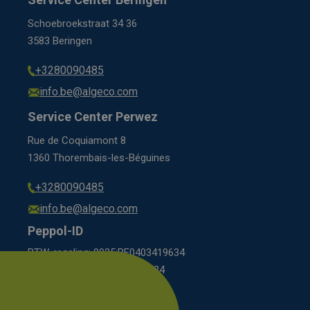
Schoebroekstraat 34 36
3583 Beringen
+3280090485
info.be@algeco.com
Service Center Perwez
Rue de Coquiamont 8
1360 Thorembais-les-Béguines
+3280090485
info.be@algeco.com
Peppol-ID
BTW-regeling: 9925:BE0403419634
régime BCE: 0208:0403419634