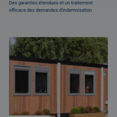
Des garanties étendues et un traitement
efficace des demandes d’indemnisation
Afbeelding
link
naarAlgeco
Deco