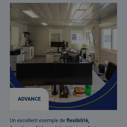
Afbeelding
link
naarAdvance
ADVANCE
Un excellent exemple de
flexibilité,