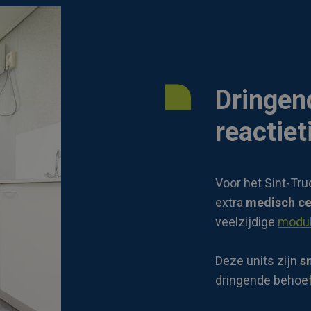
Dringend
reactiet
Voor het Sint-Tru
extra
medisch c
veelzijdige
modul
Deze units zijn
s
dringende behoef