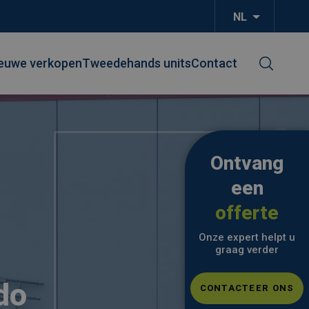
NL
Aanvullend
euwe verkopen
Tweedehands units
Contact
Ontvang
een
offerte
Onze expert helpt u
graag verder
do
CONTACTEER ONS