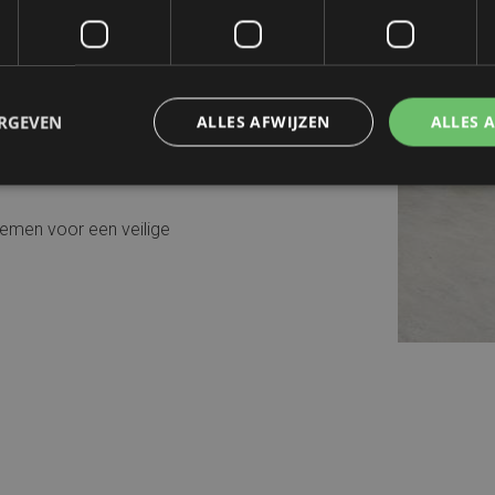
iten voor medisch personeel
voor optimale temperatuur-
ERGEVEN
ALLES AFWIJZEN
ALLES 
ngssystemen voor maximale
emen voor een veilige