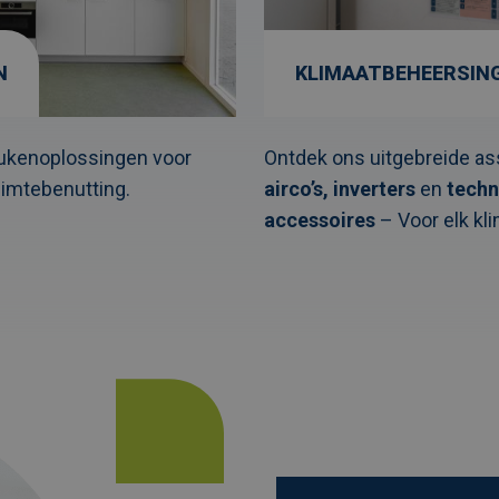
N
KLIMAATBEHEERSIN
ukenoplossingen voor
Ontdek ons uitgebreide as
uimtebenutting.
airco’s,
inverters
en
techn
accessoires
– Voor elk kli