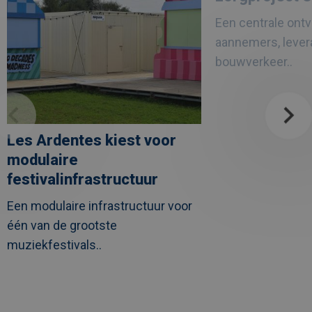
festivalinfrastructuur
vaste
waarde
Een centrale ont
in
zorgproject
aannemers, lever
UZ
Leuven
bouwverkeer..
Les Ardentes kiest voor
modulaire
festivalinfrastructuur
Een modulaire infrastructuur voor
één van de grootste
muziekfestivals..