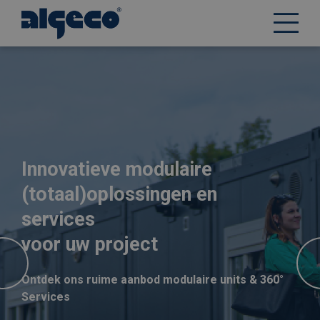
Overslaan
en
naar
de
inhoud
gaan
Innovatieve modulaire
(totaal)oplossingen en
services
voor uw project
Ontdek ons ruime aanbod modulaire units & 360°
Services