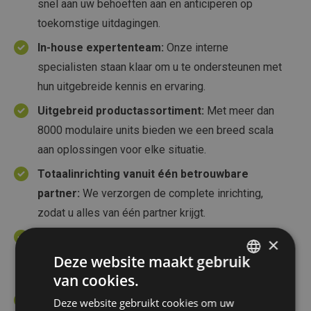
snel aan uw behoeften aan en anticiperen op
toekomstige uitdagingen.
In-house expertenteam:
Onze interne
specialisten staan klaar om u te ondersteunen met
hun uitgebreide kennis en ervaring.
Uitgebreid productassortiment:
Met meer dan
8000 modulaire units bieden we een breed scala
aan oplossingen voor elke situatie.
Totaalinrichting vanuit één betrouwbare
partner:
We verzorgen de complete inrichting,
zodat u alles van één partner krijgt.
Klantgericht & after-sales support:
Ons team
×
biedt uitstekende klantgerichte service en
Deze website maakt gebruik
betrouwbare ondersteuning na verkoop.
van cookies.
DUTCH
Duurzame aanpak:
We zetten ons in voor
Deze website gebruikt cookies om uw
FRENCH