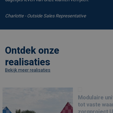
Charlotte - Outside Sales Representative
Ontdek onze
realisaties
Bekijk meer realisaties
Afbeelding
link
Afbeelding
link
naarLes
naarModulaire
Modulaire uni
Ardentes
units
kiest
groeien
tot vaste waa
voor
uit
modulaire
tot
zorgproject 