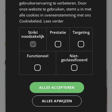
gebruikerservaring te verbeteren. Door
milieuvriendelijke en duurzame oplossingen.
ENGLISH
onze website te gebruiken, stemt u in met
Extra 360° services & producten:
Profiteer van
alle cookies in overeenstemming met ons
onze aanvullende diensten en producten voor een
Cookiebeleid.
Lees verder
allesomvattende oplossing.
Strikt
Prestatie
Targeting
noodzakelijk
ONTDEK UNIT TYPES
Functioneel
Niet-
geclassificeerd
ONTDEK 360° SERVICES
ALLES ACCEPTEREN
ALLES AFWIJZEN