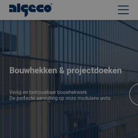
Overslaan
en
naar
de
inhoud
gaan
Bouwhekken & projectdoeken
Veilig en betrouwbaar bouwhekwerk
De perfecte aanvulling op onze modulaire units