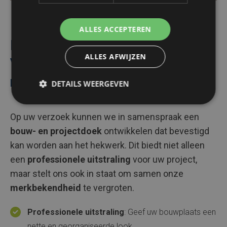
ALLES ACCEPTEREN
Bouw- en projectdoeken
ALLES AFWIJZEN
Versterk uw merkbekendheid
met Algeco
DETAILS WEERGEVEN
Op uw verzoek kunnen we in samenspraak een
bouw- en projectdoek
ontwikkelen dat bevestigd
kan worden aan het hekwerk. Dit biedt niet alleen
een
professionele uitstraling
voor uw project,
maar stelt ons ook in staat om samen onze
merkbekendheid
te vergroten.
Professionele uitstraling
: Geef uw bouwplaats een
nette en georganiseerde look.