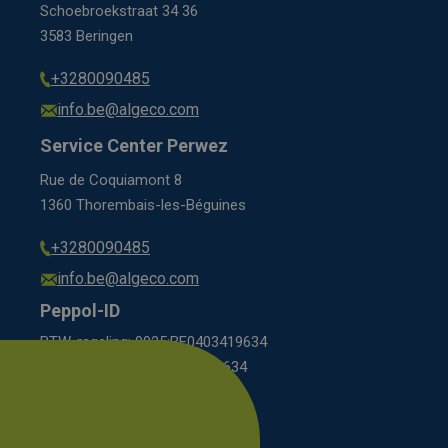
Schoebroekstraat 34 36
3583 Beringen
+3280090485
info.be@algeco.com
Service Center Perwez
Rue de Coquiamont 8
1360 Thorembais-les-Béguines
+3280090485
info.be@algeco.com
Peppol-ID
BTW-regeling: 9925:BE0403419634
KBO-regeling: 0208:0403419634