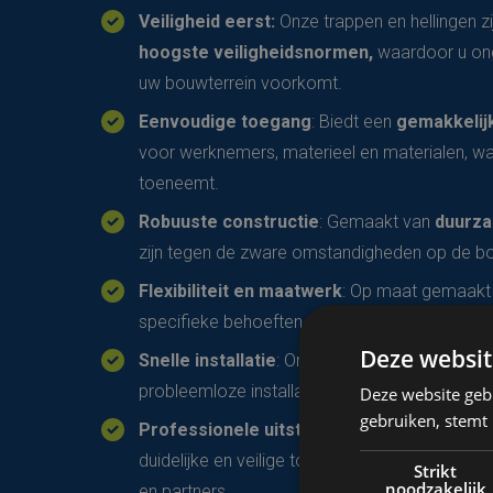
Veiligheid eerst:
Onze trappen en hellingen z
hoogste veiligheidsnormen,
waardoor u on
uw bouwterrein voorkomt.
Eenvoudige toegang
: Biedt een
gemakkelij
voor werknemers, materieel en materialen, wa
toeneemt.
Robuuste constructie
: Gemaakt van
duurza
zijn tegen de zware omstandigheden op de b
Flexibiliteit en maatwerk
: Op maat gemaakt 
specifieke behoeften van uw project, ongeach
Deze websit
Snelle installatie
: Onze ervaren teams zorgen
probleemloze installatie, zodat uw project ge
Deze website geb
gebruiken, stemt
Professionele uitstraling
: Een goed georga
duidelijke en veilige toegangswegen straalt pro
Strikt
noodzakelijk
en partners.