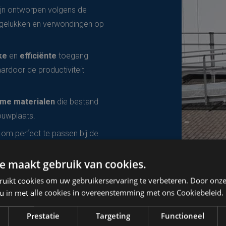
ijn ontworpen volgens de
gelukken en verwondingen op
ke
en
efficiënte
toegang
ardoor de productiviteit
me materialen
die bestand
ouwplaats.
om perfect te passen bij de
t de grootte of complexiteit.
e maakt gebruik van cookies.
 voor een snelle en
en vertraging oploopt.
ruikt cookies om uw gebruikerservaring te verbeteren. Door onze
 u in met alle cookies in overeenstemming met ons Cookiebeleid.
niseerde bouwplaats met
fessionaliteit uit naar klanten
Prestatie
Targeting
Functioneel