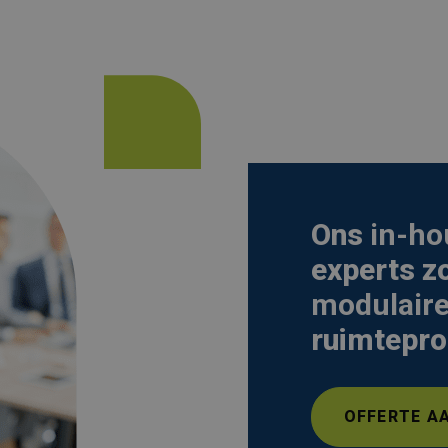
Ons
in-ho
experts z
modulaire
ruimtepro
OFFERTE A