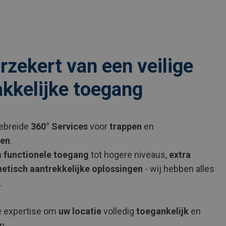
erzekert van een veilige
kkelijke toegang
gebreide
360° Services
voor
trappen
en
gen
.
m
functionele toegang
tot hogere niveaus,
extra
hetisch aantrekkelijke oplossingen
- wij hebben alles
.
 expertise om
uw locatie
volledig
toegankelijk
en
n.