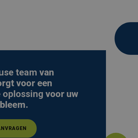
use team
van
orgt voor een
 oplossing
voor uw
bleem.
ANVRAGEN