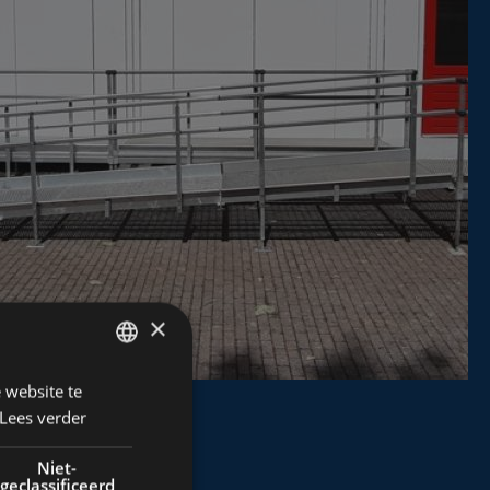
×
 website te
DUTCH
Lees verder
FRENCH
ENGLISH
Niet-
geclassificeerd