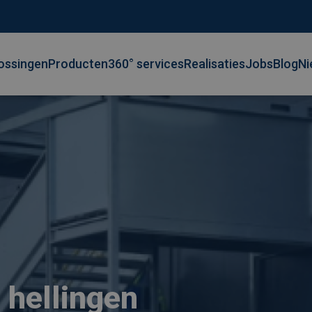
ossingen
Producten
360° services
Realisaties
Jobs
Blog
Ni
 hellingen