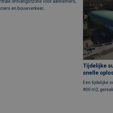
ntrale ontvangstzone voor aannemers,
tijdens
ject
renovatie
nciers en bouwverkeer..
Tijdelijke s
snelle oplo
Een tijdelijke 
800 m2, gereali