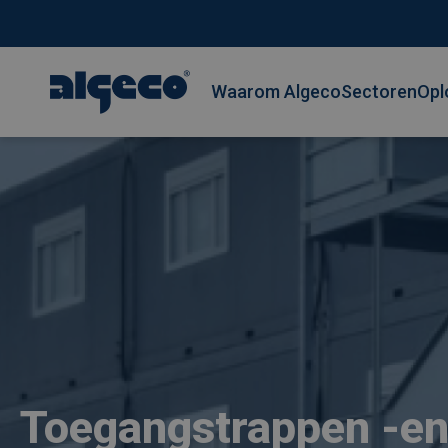
Hoofdnavigatie
Waarom Algeco
Sectoren
Opl
Overslaan
en
naar
de
inhoud
gaan
Toegangstrappen -en