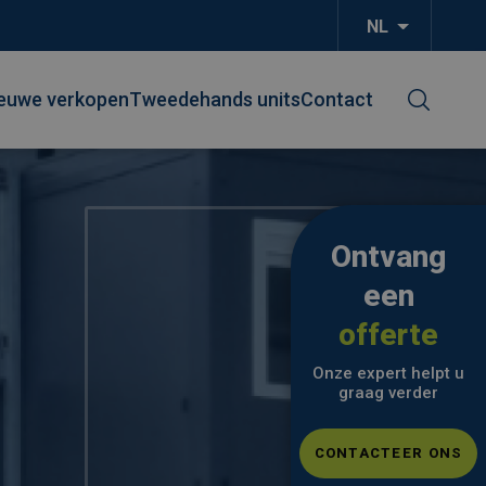
NL
Aanvullend
euwe verkopen
Tweedehands units
Contact
Ontvang
een
offerte
Onze expert helpt u
graag verder
CONTACTEER ONS