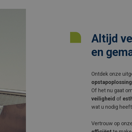
Altijd v
en gema
Ontdek onze uit
opstapoplossin
Of het nu gaat o
veiligheid
of
est
wat u nodig heeft
Vertrouw op onze
efficiënt
te make