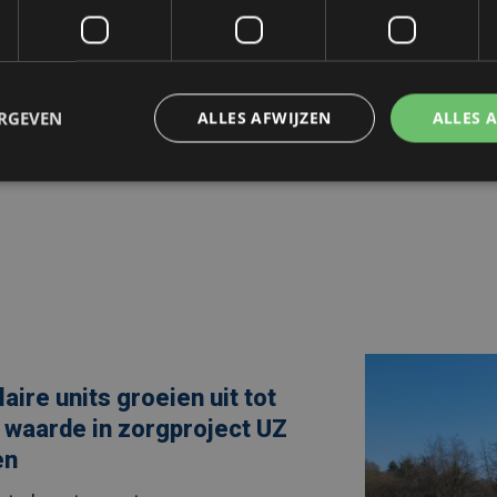
ERGEVEN
ALLES AFWIJZEN
ALLES 
ing
Afbeelding
link
ulaire
naarTijdelijke
aire units groeien uit tot
supermarkt
in
 waarde in zorgproject UZ
Zeist
als
en
snelle
oplossing