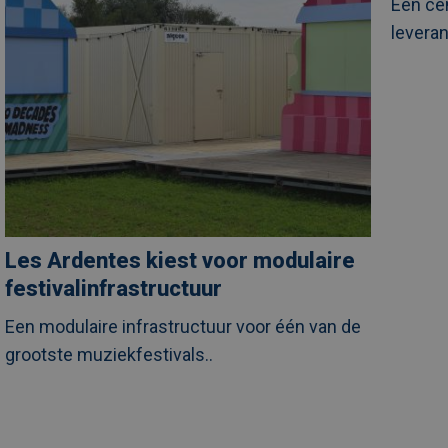
Een ce
in
zorgpro
levera
UZ
Leuven
Les Ardentes kiest voor modulaire
festivalinfrastructuur
Een modulaire infrastructuur voor één van de
grootste muziekfestivals..