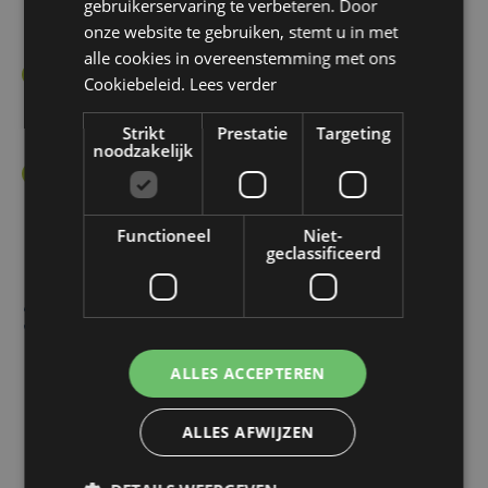
gebruikerservaring te verbeteren. Door
voldoen aan de strengste normen voor
ENGLISH
onze website te gebruiken, stemt u in met
duurzaamheid
en veiligheid.
alle cookies in overeenstemming met ons
Comfort en functionaliteit:
Ontworpen voor
Cookiebeleid.
Lees verder
comfort en functionaliteit, ideaal voor inspirerende
Strikt
Prestatie
Targeting
speel- en leeromgevingen.
noodzakelijk
Uitgebreide dienstverlening:
Uitstekende
klantenservice
van advies en ontwerp tot installatie
Functioneel
Niet-
en aftersales.
geclassificeerd
360° Services die
perfect aansluiten bij
ALLES ACCEPTEREN
uw kinderopvang
ALLES AFWIJZEN