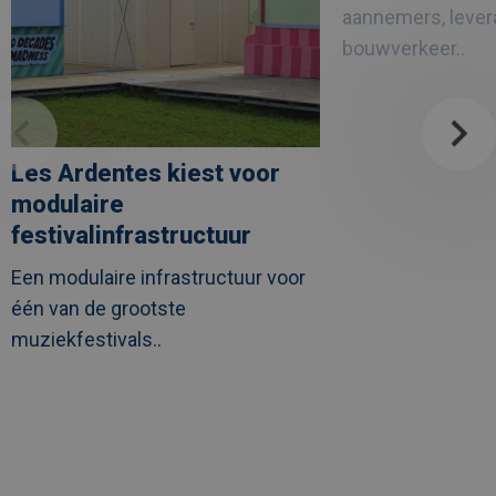
zorgproject
aannemers, lever
UZ
Leuven
bouwverkeer..
Les Ardentes kiest voor
modulaire
festivalinfrastructuur
Een modulaire infrastructuur voor
één van de grootste
muziekfestivals..