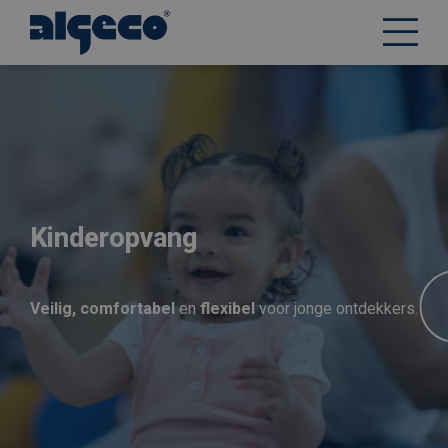
Overslaan
en
naar
de
inhoud
gaan
Kinderopvang
Veilig, comfortabel
en
flexibel
voor jonge ontdekkers.