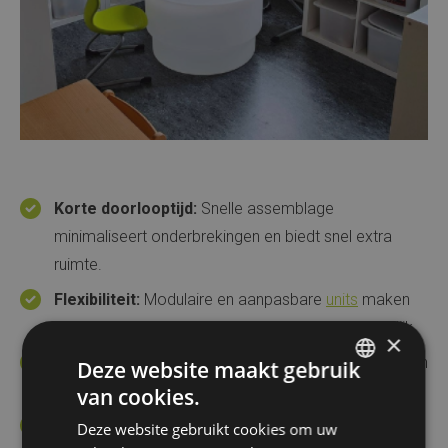
Korte doorlooptijd:
Snelle assemblage
minimaliseert onderbrekingen en biedt snel extra
ruimte.
Flexibiliteit:
Modulaire en aanpasbare
units
maken
eenvoudige aanpassingen en uitbreidingen mogelijk.
×
Kostenbesparend:
Bespaar kosten ten opzichte van
Deze website maakt gebruik
traditionele bouwmethoden.
van cookies.
DUTCH
Hoogwaardige kwaliteit:
Onze kinderdagverblijven
Deze website gebruikt cookies om uw
FRENCH