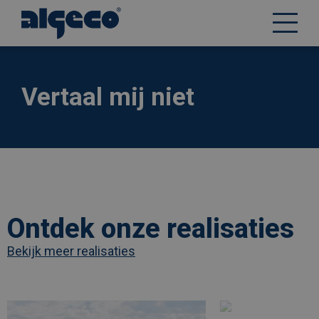
Overslaan
en
naar
de
Vertaal mij niet
inhoud
gaan
Ontdek onze realisaties
Bekijk meer realisaties
Afbeelding
link
Afbeelding
link
naarLes
naarModulaire