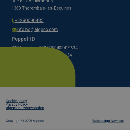
Rue de Coquiamont 8
1360 Thorembais-les-Béguines
+3280090485
info.be@algeco.com
Peppol-ID
BTW-regeling: 9925:BE0403419634
KBO-regeling: 0208:0403419634
Footer
Cookie policy
legal
Privacy Policy
Algemene voorwaarden
Copyright ©
2026 Algeco
Webdesign Novation