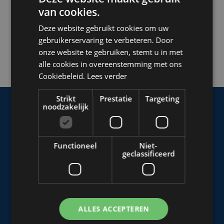
van cookies.
DUTCH
Deze website gebruikt cookies om uw
FRENCH
gebruikerservaring te verbeteren. Door
ENGLISH
onze website te gebruiken, stemt u in met
alle cookies in overeenstemming met ons
Cookiebeleid.
Lees verder
Strikt
Prestatie
Targeting
noodzakelijk
Ons
in-house team
van experts
zorgt voor een
modulaire
Functioneel
Niet-
oplossing
voor uw
geclassificeerd
ruimteprobleem.
OFFERTE AANVRAGEN
ALLES ACCEPTEREN