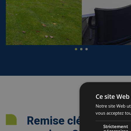
Ce site Web 
Notre site Web uti
vous acceptez tou
Remise clé en main 
Strictement
nécessaires