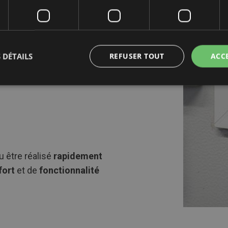
 en main,
permettant au
 DÉTAILS
REFUSER TOUT
ACC
tionnel. Plusieurs de nos
u être réalisé
rapidement
fort
et de
fonctionnalité