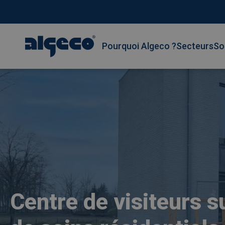
Hoofdnavigatie
Pourquoi Algeco ?
Secteurs
So
Aller
au
contenu
principal
Centre de visiteurs s