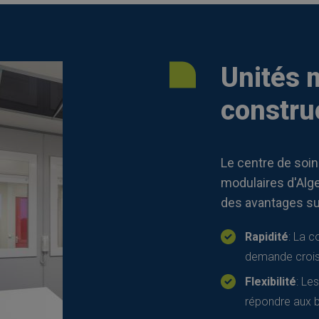
Unités 
construc
Le centre de soin
modulaires d'Alge
des avantages su
Rapidité
: La c
demande croiss
Flexibilité
: Le
répondre aux b