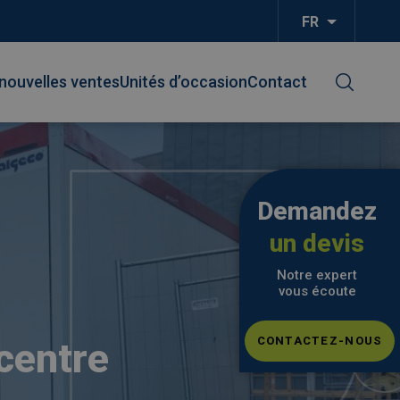
FR
Lister les
nouvelles ventes
Unités d’occasion
Contact
Demandez
un devis
Notre expert
vous écoute
CONTACTEZ-NOUS
centre