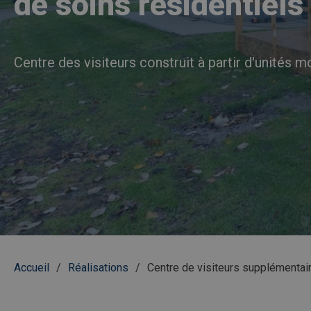
de soins résidentiels
Centre des visiteurs construit à partir d'unités 
Fil
Accueil
Réalisations
Centre de visiteurs supplémentair
d'Ariane