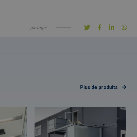
partager
Plus de produits
Afbeelding
link
naarEscaliers
d'accès
-
et
rampes