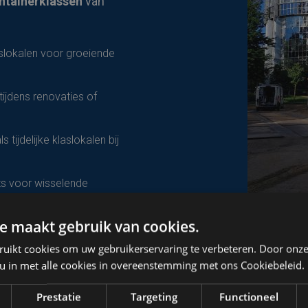
ntainerklassen
van
slokalen voor groeiende
tijdens renovaties of
s tijdelijke klaslokalen bij
s voor wisselende
e maakt gebruik van cookies.
e ruimtes, bibliotheken,
ruikt cookies om uw gebruikerservaring te verbeteren. Door onze
 u in met alle cookies in overeenstemming met ons Cookiebeleid.
ten:
Tijdelijke ruimtes voor
Prestatie
Targeting
Functioneel