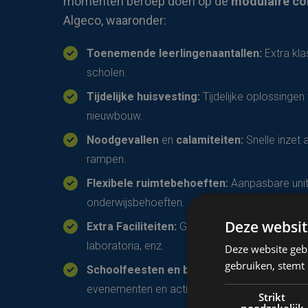
momenten beroep doen op de
modulaire co
Algeco, waaronder:
Toenemende leerlingenaantallen:
Extra kla
scholen.
Tijdelijke huisvesting:
Tijdelijke oplossingen 
nieuwbouw.
Noodgevallen
en
calamiteiten:
Snelle inzet al
rampen.
Flexibele ruimtebehoeften:
Aanpasbare unit
onderwijsbehoeften.
Deze websit
Extra Faciliteiten:
Gebruik voor administratiev
laboratoria, enz.
Deze website geb
gebruiken, stemt
Schoolfeesten en buitenschoolse Activitei
evenementen en activiteiten.
Strikt
noodzakelijk