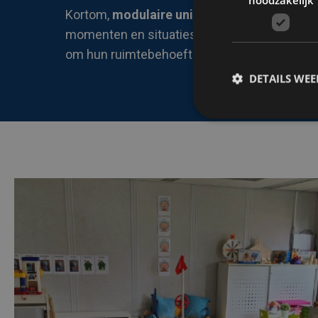
Kortom,
modulaire units
van Algeco kunnen o
momenten en situaties een waardevolle oplo
om hun ruimtebehoeften efficiënt en snel in t
DETAILS WE