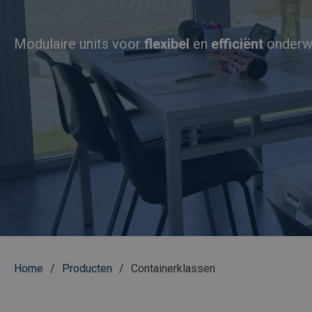
Modulaire units voor
flexibel
en
efficiënt
onderw
Kruimelpad
Home
Producten
Containerklassen