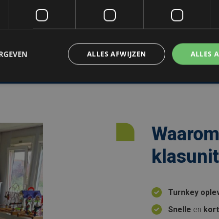
p veel verschillende
ssing bieden voor scholen
e vullen.
ERGEVEN
ALLES AFWIJZEN
ALLES 
Waarom 
klasuni
Turnkey ople
Snelle
en
kort