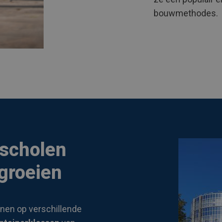
bouwmethodes.
 scholen
 groeien
nen op verschillende