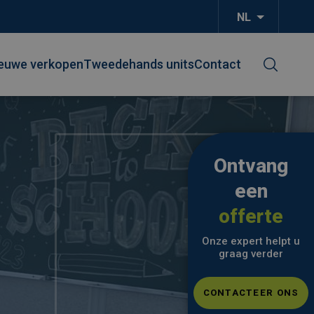
NL
Aanvullend
euwe verkopen
Tweedehands units
Contact
Ontvang
een
offerte
Onze expert helpt u
graag verder
CONTACTEER ONS