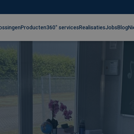
ossingen
Producten
360° services
Realisaties
Jobs
Blog
Ni