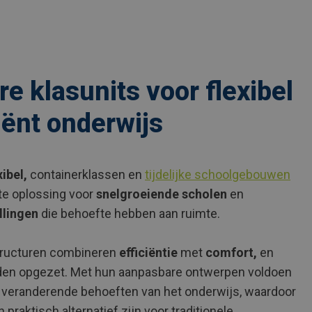
e klasunits voor flexibel
ciënt onderwijs
xibel,
containerklassen en
tijdelijke schoolgebouwen
te oplossing voor
snelgroeiende scholen
en
llingen
die behoefte hebben aan ruimte.
ructuren combineren
efficiëntie
met
comfort,
en
den opgezet. Met hun aanpasbare ontwerpen voldoen
 veranderende behoeften van het onderwijs, waardoor
 praktisch alternatief zijn voor traditionele