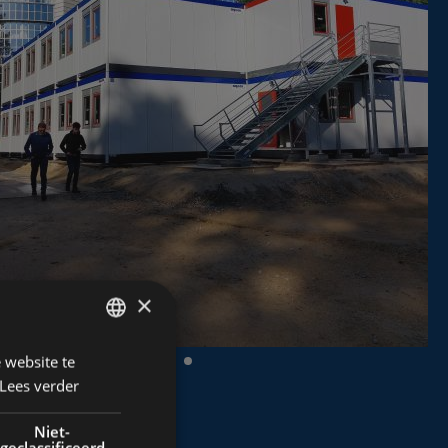
×
 website te
DUTCH
Lees verder
FRENCH
ENGLISH
Niet-
geclassificeerd