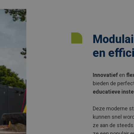
Modulair
en effi
Innovatief
en
fle
bieden de perfec
educatieve inste
Deze moderne st
kunnen snel wor
ze aan de steeds
ze een populair en