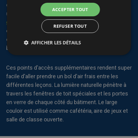
capacité d'environ
250 élèves
, disposent de
8
ACCEPTER TOUT
salles de classe
, divers
services 360°
tels qu'une
cuisine
et des
espaces sanitaires
pour les élèves
REFUSER TOUT
et les enseignants. La particularité de ces classes
en conteneur est que vous pouvez accéder au
AFFICHER LES DÉTAILS
bâtiment scolaire temporaire par 3 côtés.
Ces points d'accès supplémentaires rendent super
facile d'aller prendre un bol d'air frais entre les
différentes leçons. La lumière naturelle pénètre à
travers les fenêtres de toit spéciales et les portes
en verre de chaque côté du bâtiment. Le large
couloir est utilisé comme cafétéria, aire de jeux et
salle de classe ouverte.