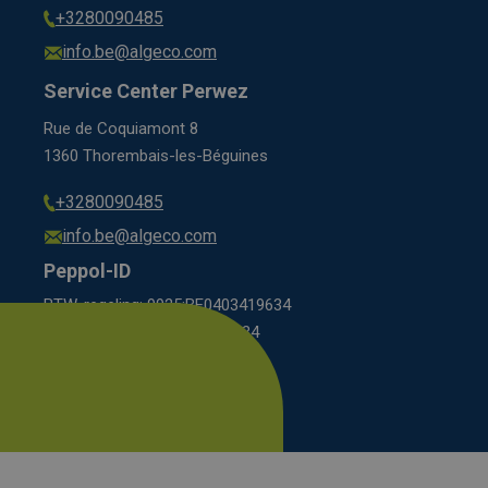
+3280090485
info.be@algeco.com
Service Center Perwez
Rue de Coquiamont 8
1360 Thorembais-les-Béguines
+3280090485
info.be@algeco.com
Peppol-ID
BTW-regeling: 9925:BE0403419634
régime BCE: 0208:0403419634