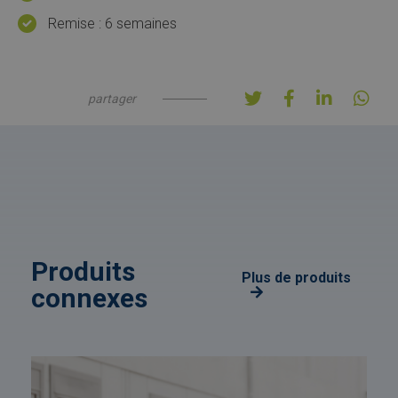
Remise : 6 semaines
partager
Produits
Plus de produits
connexes
Afbeelding
link
naarDamage
Waiver