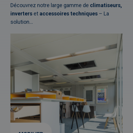
Découvrez notre large gamme de
climatiseurs,
inverters
et
accessoires techniques
– La
solution...
Afbeelding
link
naarMobilier