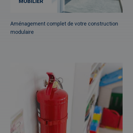
MOBILIER
Aménagement complet de votre construction
modulaire
Afbeelding
link
naarSécurité
incendie