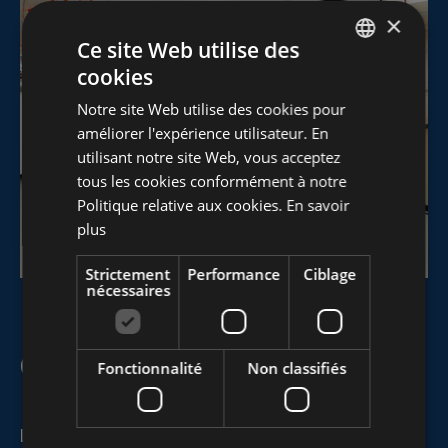
×
Ce site Web utilise des
cookies
DUTCH
Notre site Web utilise des cookies pour
FRENCH
améliorer l'expérience utilisateur. En
ENGLISH
utilisant notre site Web, vous acceptez
tous les cookies conformément à notre
Politique relative aux cookies.
En savoir
plus
Strictement
Performance
Ciblage
nécessaires
Qu'avons-nous livré ?
Fonctionnalité
Non classifiés
Les classes temporaires en conteneur offrent une