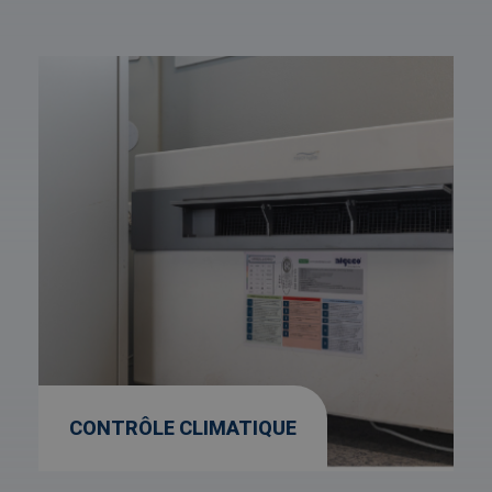
Afbeelding
link
naarContrôle
climatique
CONTRÔLE CLIMATIQUE