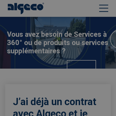
Aller
Afbeelding
au
contenu
principal
Vous avez besoin de Services à
360° ou de produits ou services
supplémentaires ?
J’ai déjà un contrat
avec Algeco et je