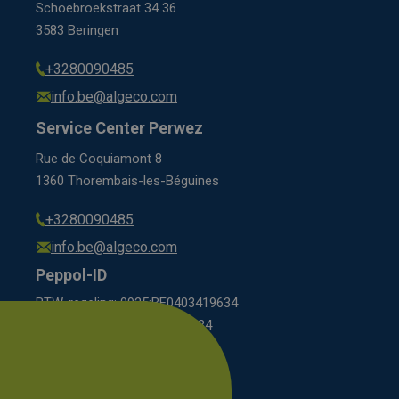
Schoebroekstraat 34 36
3583 Beringen
+3280090485
info.be@algeco.com
Service Center Perwez
Rue de Coquiamont 8
1360 Thorembais-les-Béguines
+3280090485
info.be@algeco.com
Peppol-ID
BTW-regeling: 9925:BE0403419634
régime BCE: 0208:0403419634